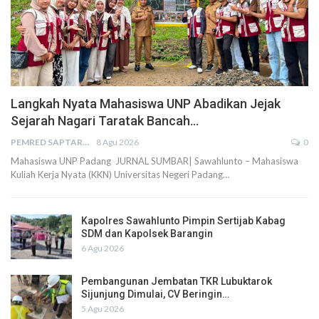
Langkah Nyata Mahasiswa UNP Abadikan Jejak
Sejarah Nagari Taratak Bancah…
PEMRED SAPTARIUS
8 Agu 2026
0
Mahasiswa UNP Padang JURNAL SUMBAR| Sawahlunto – Mahasiswa
Kuliah Kerja Nyata (KKN) Universitas Negeri Padang…
Kapolres Sawahlunto Pimpin Sertijab Kabag
SDM dan Kapolsek Barangin
6 Agu 2026
Pembangunan Jembatan TKR Lubuktarok
Sijunjung Dimulai, CV Beringin…
5 Agu 2026