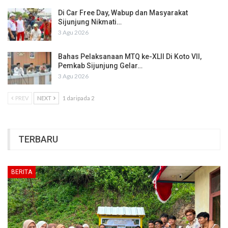
Di Car Free Day, Wabup dan Masyarakat
Sijunjung Nikmati…
3 Agu 2026
Bahas Pelaksanaan MTQ ke-XLII Di Koto VII,
Pemkab Sijunjung Gelar…
3 Agu 2026
PREV
NEXT
1 daripada 2
TERBARU
BERITA