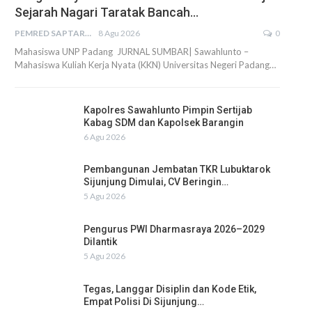
Sejarah Nagari Taratak Bancah…
PEMRED SAPTARIUS
8 Agu 2026
0
Mahasiswa UNP Padang JURNAL SUMBAR| Sawahlunto –
Mahasiswa Kuliah Kerja Nyata (KKN) Universitas Negeri Padang…
Kapolres Sawahlunto Pimpin Sertijab
Kabag SDM dan Kapolsek Barangin
6 Agu 2026
Pembangunan Jembatan TKR Lubuktarok
Sijunjung Dimulai, CV Beringin…
5 Agu 2026
Pengurus PWI Dharmasraya 2026–2029
Dilantik
5 Agu 2026
Tegas, Langgar Disiplin dan Kode Etik,
Empat Polisi Di Sijunjung…