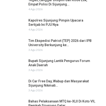
Tegas, Langgar Disiplin dan Kode Etik,
Empat Polisi Di Sijunjung…
4 Agu 2026
Kapolres Sijunjung Pimpin Upacara
Sertijab Ini PJU Nya
4 Agu 2026
Tim Ekspedisi Patriot (TEP) 2026 dari IPB
University Berkunjung ke…
3 Agu 2026
Bupati Sijunjung Lantik Pengurus Forum
Anak Daerah
3 Agu 2026
Di Car Free Day, Wabup dan Masyarakat
Sijunjung Nikmati…
3 Agu 2026
Bahas Pelaksanaan MTQ ke-XLII Di Koto VII,
Pemkab Sijunjung Gelar…