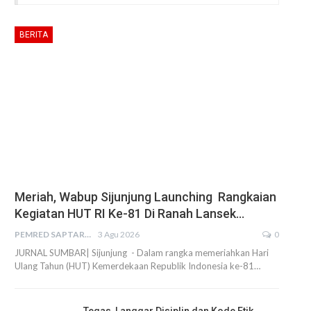
BERITA
Meriah, Wabup Sijunjung Launching Rangkaian
Kegiatan HUT RI Ke-81 Di Ranah Lansek…
PEMRED SAPTARIUS
3 Agu 2026
0
JURNAL SUMBAR| Sijunjung - Dalam rangka memeriahkan Hari
Ulang Tahun (HUT) Kemerdekaan Republik Indonesia ke-81…