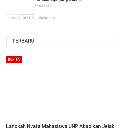
3 Agu 2026
PREV
NEXT
1 daripada 2
TERBARU
BERITA
Langkah Nyata Mahasiswa UNP Abadikan Jejak