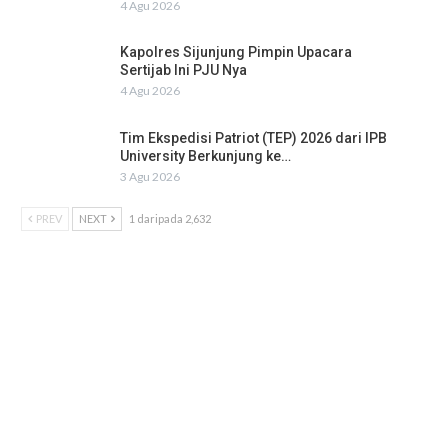
4 Agu 2026
Kapolres Sijunjung Pimpin Upacara
Sertijab Ini PJU Nya
4 Agu 2026
Tim Ekspedisi Patriot (TEP) 2026 dari IPB
University Berkunjung ke…
3 Agu 2026
PREV
NEXT
1 daripada 2,632