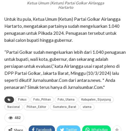
Ketua Umum (Ketum) Partai Golkar Airlangga
Hartarto
Untuk itu pula, Ketua Umum (Ketum) Partai Golkar Airlangga
Hartarto, mengatakan partainya sudah mengeluarkan 1.040
penugasan untuk Pilkada 2024. Penugasan tersebut untuk
bakal calon bupati hingga gubernur.
“Partai Golkar sudah mengeluarkan lebih dari 1.040 penugasan
untuk bupati, wali kota, gubernur, dan sekarang adalah
persiapan untuk evaluasi,” kata Airlangga usai rapat pleno di
DPP Partai Golkar, Jakarta Barat, Minggu (10/3/2024) lalu
seperti dikutif Jurnalsumbar.Com dari antara.news. * Anda
penasaran? Simak terus hanya di Jurnalsumbar.Com.*
Fokus
Foto_Pilihan
Foto_Utama
Kabupaten_Sijunjung
Nasional
Pilihan_Editor
Sumatera_Barat
utama
482
Share
Facebook
Twitter
WhatsApp