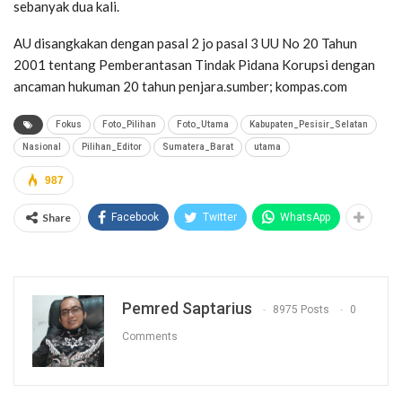
sebanyak dua kali.
AU disangkakan dengan pasal 2 jo pasal 3 UU No 20 Tahun
2001 tentang Pemberantasan Tindak Pidana Korupsi dengan
ancaman hukuman 20 tahun penjara.sumber; kompas.com
Fokus
Foto_Pilihan
Foto_Utama
Kabupaten_Pesisir_Selatan
Nasional
Pilihan_Editor
Sumatera_Barat
utama
987
Share
Facebook
Twitter
WhatsApp
Pemred Saptarius
8975 Posts
0
Comments