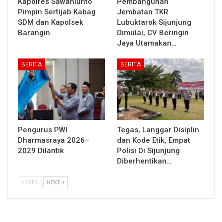
Kapolres Sawahlunto
Pembangunan
Pimpin Sertijab Kabag
Jembatan TKR
SDM dan Kapolsek
Lubuktarok Sijunjung
Barangin
Dimulai, CV Beringin
Jaya Utamakan…
BERITA
BERITA
Pengurus PWI
Tegas, Langgar Disiplin
Dharmasraya 2026–
dan Kode Etik, Empat
2029 Dilantik
Polisi Di Sijunjung
Diberhentikan…
PREV
NEXT