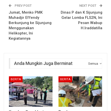
PREV POST
NEXT POST
Jumat, Menko PMK
Dinas P dan K Sijunjung
Muhadjir Effendy
Gelar Lomba FLS2N, Ini
Berkunjung ke Sijunjung
Pesan Wabup
Menggunakan
H.Iraddatilla
Helikopter, Ini
Kegiatannya
Anda Mungkin Juga Berminat
Semua
BERITA
BERITA