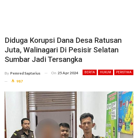
Diduga Korupsi Dana Desa Ratusan
Juta, Walinagari Di Pesisir Selatan
Sumbar Jadi Tersangka
On
25 Apr 2024
BERITA
HUKUM
PERISTIWA
By
Pemred Saptarius
987