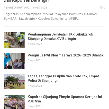
Dan Kapolsek Barangin
PEMRED SAPTARIUS
6 Agu 2026
0
Regenerasi Kepemimpinan Perkuat Pelayanan Polri Presisi JURNAL
SUMBAR| Sawahlunto - Kapolres Sawahlunto, AKBP…
Pembangunan Jembatan TKR Lubuktarok
Sijunjung Dimulai, CV Beringin…
5 Agu 2026
Pengurus PWI Dharmasraya 2026–2029 Dilantik
5 Agu 2026
Tegas, Langgar Disiplin dan Kode Etik, Empat
Polisi Di Sijunjung…
4 Agu 2026
Kapolres Sijunjung Pimpin Upacara Sertijab Ini
PJU Nya
4 Agu 2026