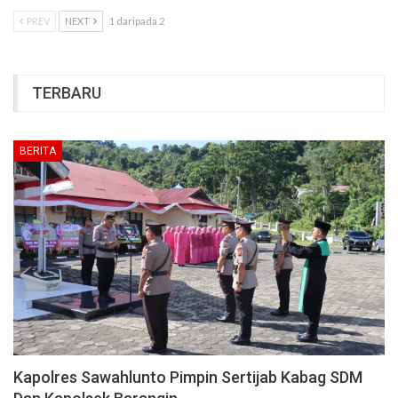
PREV
NEXT
1 daripada 2
TERBARU
BERITA
Kapolres Sawahlunto Pimpin Sertijab Kabag SDM