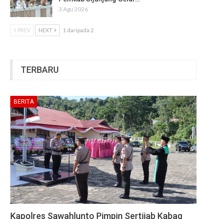
3 Agu 2026
PREV
NEXT
1 daripada 2
TERBARU
BERITA
Kapolres Sawahlunto Pimpin Sertijab Kabag