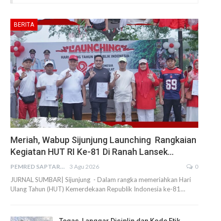
BERITA
Meriah, Wabup Sijunjung Launching Rangkaian
Kegiatan HUT RI Ke-81 Di Ranah Lansek…
PEMRED SAPTARIUS
3 Agu 2026
0
JURNAL SUMBAR| Sijunjung - Dalam rangka memeriahkan Hari
Ulang Tahun (HUT) Kemerdekaan Republik Indonesia ke-81…