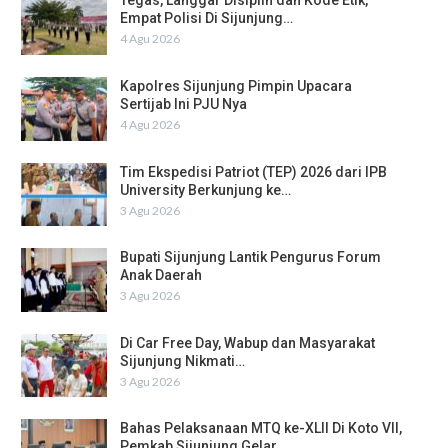
Tegas, Langgar Disiplin dan Kode Etik,
Empat Polisi Di Sijunjung…
4 Agu 2026
Kapolres Sijunjung Pimpin Upacara
Sertijab Ini PJU Nya
4 Agu 2026
Tim Ekspedisi Patriot (TEP) 2026 dari IPB
University Berkunjung ke…
3 Agu 2026
Bupati Sijunjung Lantik Pengurus Forum
Anak Daerah
3 Agu 2026
Di Car Free Day, Wabup dan Masyarakat
Sijunjung Nikmati…
3 Agu 2026
Bahas Pelaksanaan MTQ ke-XLII Di Koto VII,
Pemkab Sijunjung Gelar…