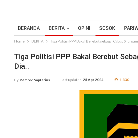
BERANDA
BERITA
OPINI
SOSOK
PARIW
Home
BERITA
Tiga Politisi PPP Bakal Berebut sebagai Cabup Sijunjung 
Tiga Politisi PPP Bakal Berebut Sebag
Dia..
Last updated
25 Apr 2024
1,330
By
Pemred Saptarius