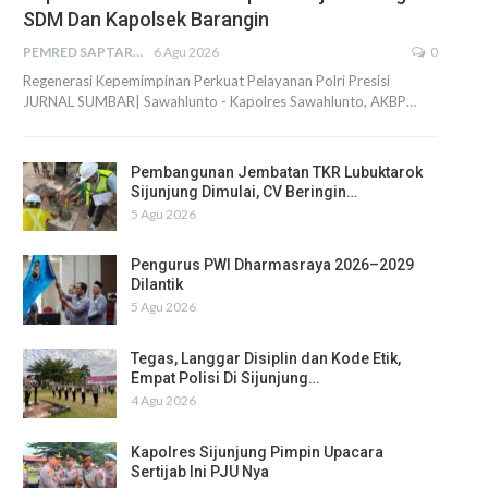
SDM Dan Kapolsek Barangin
PEMRED SAPTARIUS
6 Agu 2026
0
Regenerasi Kepemimpinan Perkuat Pelayanan Polri Presisi
JURNAL SUMBAR| Sawahlunto - Kapolres Sawahlunto, AKBP…
Pembangunan Jembatan TKR Lubuktarok
Sijunjung Dimulai, CV Beringin…
5 Agu 2026
Pengurus PWI Dharmasraya 2026–2029
Dilantik
5 Agu 2026
Tegas, Langgar Disiplin dan Kode Etik,
Empat Polisi Di Sijunjung…
4 Agu 2026
Kapolres Sijunjung Pimpin Upacara
Sertijab Ini PJU Nya