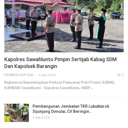
Kapolres Sawahlunto Pimpin Sertijab Kabag SDM
Dan Kapolsek Barangin
PEMRED SAPTARIUS
6 Agu 2026
0
Regenerasi Kepemimpinan Perkuat Pelayanan Polri Presisi JURNAL
SUMBAR| Sawahlunto - Kapolres Sawahlunto, AKBP…
Pembangunan Jembatan TKR Lubuktarok
Sijunjung Dimulai, CV Beringin…
5 Agu 2026