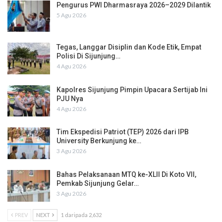
Pengurus PWI Dharmasraya 2026–2029 Dilantik
5 Agu 2026
Tegas, Langgar Disiplin dan Kode Etik, Empat
Polisi Di Sijunjung…
4 Agu 2026
Kapolres Sijunjung Pimpin Upacara Sertijab Ini
PJU Nya
4 Agu 2026
Tim Ekspedisi Patriot (TEP) 2026 dari IPB
University Berkunjung ke…
3 Agu 2026
Bahas Pelaksanaan MTQ ke-XLII Di Koto VII,
Pemkab Sijunjung Gelar…
3 Agu 2026
PREV
NEXT
1 daripada 2,632