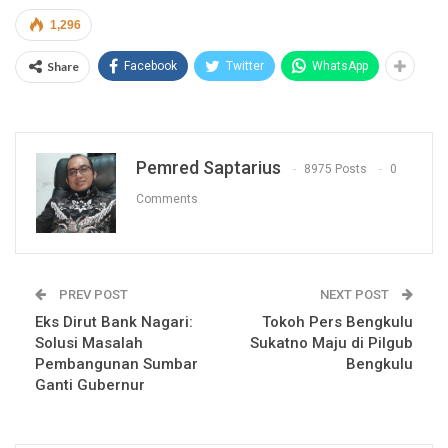
1,296
Share
Facebook
Twitter
WhatsApp
Pemred Saptarius
8975 Posts
0
Comments
PREV POST
NEXT POST
Eks Dirut Bank Nagari:
Tokoh Pers Bengkulu
Solusi Masalah
Sukatno Maju di Pilgub
Pembangunan Sumbar
Bengkulu
Ganti Gubernur