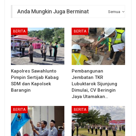
Anda Mungkin Juga Berminat
Semua
BERITA
BERITA
Kapolres Sawahlunto
Pembangunan
Pimpin Sertijab Kabag
Jembatan TKR
SDM dan Kapolsek
Lubuktarok Sijunjung
Barangin
Dimulai, CV Beringin
Jaya Utamakan…
BERITA
BERITA