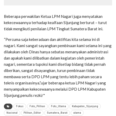
Beberapa perwakilan Ketua LPM Nagari juga menyatakan
kekecewaannya terhadap kealfaan Sijunjung berturut – turut
tidak mengikuti penilaian LPM Tingkat Sumatera Barat ini.
“Percuma saja keberadaan dan aktifitas kita selama ini di
nagari. Kami sangat sayangkan pembinaan kami selama ini yang
dilakukan oleh Dinas hanya sebatas menanyakan administrasi
dan apakah kami dilibatkan dalam kegiatan oleh pemerintah
nagari, sementara tupoksi kami disetiap bidang tidak pernah
diberikan, sangat disayangkan, turun pembinaan tidak
membawa serta DPD LPM yang tentu lebih paham secara
teknis organisasinya,”ujar beberapa ketua LPM Nagari yang
menyampaikan kekecewaanya melalui DPD LPM Kabupaten
Sijunjung.penulis rezki/*
Fokus
Foto_Pilihan
Foto_Utama
Kabupaten_Sijunjung
Nasional
Pilihan_Editor
Sumatera_Barat
utama