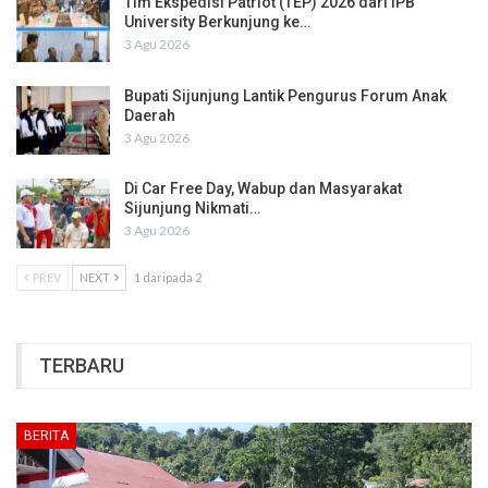
Tim Ekspedisi Patriot (TEP) 2026 dari IPB
University Berkunjung ke…
3 Agu 2026
Bupati Sijunjung Lantik Pengurus Forum Anak
Daerah
3 Agu 2026
Di Car Free Day, Wabup dan Masyarakat
Sijunjung Nikmati…
3 Agu 2026
PREV
NEXT
1 daripada 2
TERBARU
BERITA