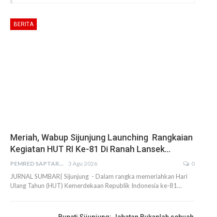
BERITA
Meriah, Wabup Sijunjung Launching Rangkaian
Kegiatan HUT RI Ke-81 Di Ranah Lansek…
PEMRED SAPTARIUS
3 Agu 2026
0
JURNAL SUMBAR| Sijunjung - Dalam rangka memeriahkan Hari
Ulang Tahun (HUT) Kemerdekaan Republik Indonesia ke-81…