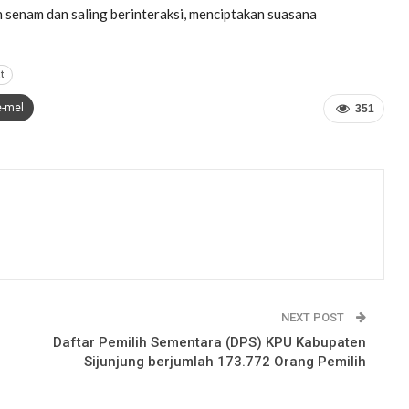
n senam dan saling berinteraksi, menciptakan suasana
t
e-mel
351
NEXT POST
Daftar Pemilih Sementara (DPS) KPU Kabupaten
Sijunjung berjumlah 173.772 Orang Pemilih