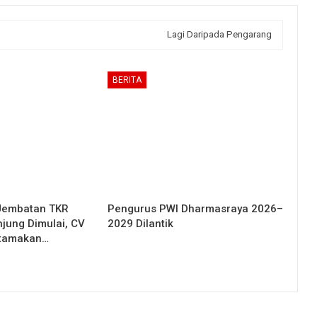
Lagi Daripada Pengarang
BERITA
Jembatan TKR
Pengurus PWI Dharmasraya 2026–
njung Dimulai, CV
2029 Dilantik
Utamakan…