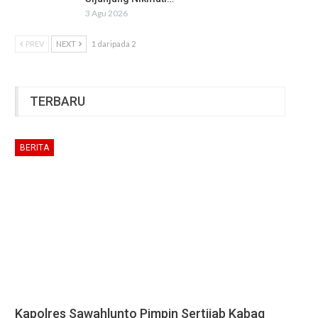
3 Agu 2026
PREV
NEXT
1 daripada 2
TERBARU
BERITA
Kapolres Sawahlunto Pimpin Sertijab Kabag