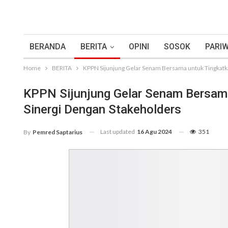
BERANDA
BERITA
OPINI
SOSOK
PARIW
Home
BERITA
KPPN Sijunjung Gelar Senam Bersama untuk Tingkatk
KPPN Sijunjung Gelar Senam Bersam
Sinergi Dengan Stakeholders
Last updated
16 Agu 2024
351
By
Pemred Saptarius