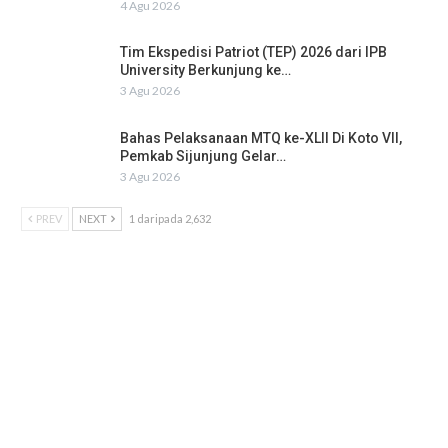
4 Agu 2026
Tim Ekspedisi Patriot (TEP) 2026 dari IPB
University Berkunjung ke…
3 Agu 2026
Bahas Pelaksanaan MTQ ke-XLII Di Koto VII,
Pemkab Sijunjung Gelar…
3 Agu 2026
PREV
NEXT
1 daripada 2,632