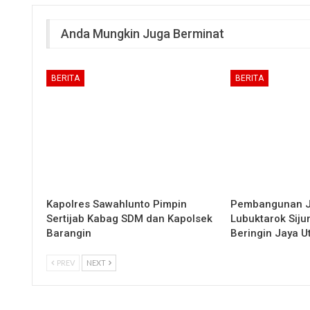
Anda Mungkin Juga Berminat
BERITA
BERITA
Kapolres Sawahlunto Pimpin
Pembangunan 
Sertijab Kabag SDM dan Kapolsek
Lubuktarok Siju
Barangin
Beringin Jaya 
PREV
NEXT