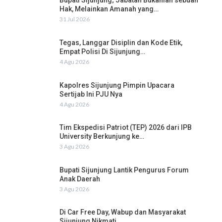
Bupati Sijunjung; Jabatan Bukanlah sebuah
Hak, Melainkan Amanah yang…
31 Jul 2026
Tegas, Langgar Disiplin dan Kode Etik,
Empat Polisi Di Sijunjung…
4 Agu 2026
Kapolres Sijunjung Pimpin Upacara
Sertijab Ini PJU Nya
4 Agu 2026
Tim Ekspedisi Patriot (TEP) 2026 dari IPB
University Berkunjung ke…
3 Agu 2026
Bupati Sijunjung Lantik Pengurus Forum
Anak Daerah
3 Agu 2026
Di Car Free Day, Wabup dan Masyarakat
Sijunjung Nikmati…