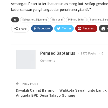
semangat. Peserta terlihat antusias mengikuti setiap geraka
kebersamaan yang hangat dan penuh energi.andi/*
Kabupaten_Sijunjung
Nasional
Pilihan_Editor
Sumatera_Bara
Share
Facebook
Twitter
Pinterest
Pemred Saptarius
8975 Posts
0
Comments
PREV POST
Diwakili Camat Barangin, Walikota Sawahlunto Lantik
Anggota BPD Desa Talago Gunung