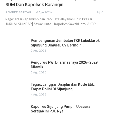
SDM Dan Kapolsek Barangin
PEMRED SAPTARIUS
6 Agu 2026
0
Regenerasi Kepemimpinan Perkuat Pelayanan Polri Presisi
JURNAL SUMBAR| Sawahlunto - Kapolres Sawahlunto, AKBP…
Pembangunan Jembatan TKR Lubuktarok
Sijunjung Dimulai, CV Beringin…
5 Agu 2026
Pengurus PWI Dharmasraya 2026–2029
Dilantik
5 Agu 2026
Tegas, Langgar Disiplin dan Kode Etik,
Empat Polisi Di Sijunjung…
4 Agu 2026
Kapolres Sijunjung Pimpin Upacara
Sertijab Ini PJU Nya