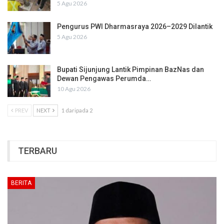
5 Agu 2026
Pengurus PWI Dharmasraya 2026–2029 Dilantik
5 Agu 2026
Bupati Sijunjung Lantik Pimpinan BazNas dan
Dewan Pengawas Perumda…
10 Agu 2026
PREV
NEXT
1 daripada 2
TERBARU
BERITA