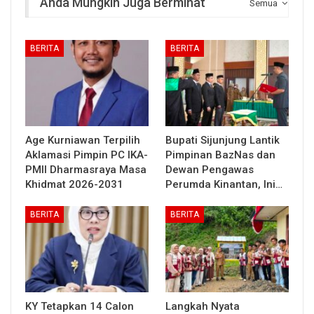
Anda Mungkin Juga Berminat
Semua
BERITA
BERITA
Age Kurniawan Terpilih
Bupati Sijunjung Lantik
Aklamasi Pimpin PC IKA-
Pimpinan BazNas dan
PMII Dharmasraya Masa
Dewan Pengawas
Khidmat 2026-2031
Perumda Kinantan, Ini…
BERITA
BERITA
KY Tetapkan 14 Calon
Langkah Nyata