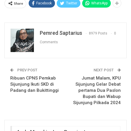
Share
Facebook
Twitter
WhatsApp
Pemred Saptarius
8979 Posts
0
Comments
PREV POST
NEXT POST
Ribuan CPNS Pemkab
Jumat Malam, KPU
Sijunjung Ikuti SKD di
Sijunjung Gelar Debat
Padang dan Bukittinggi
pertama Dua Paslon
Bupati dan Wabup
Sijunjung Pilkada 2024