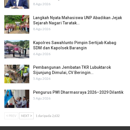
8 Agu 2026
Langkah Nyata Mahasiswa UNP Abadikan Jejak
Sejarah Nagari Taratak…
8 Agu 2026
Kapolres Sawahlunto Pimpin Sertijab Kabag
SDM dan Kapolsek Barangin
6 Agu 2026
Pembangunan Jembatan TKR Lubuktarok
Sijunjung Dimulai, CV Beringin…
5 Agu 2026
Pengurus PWI Dharmasraya 2026–2029 Dilantik
5 Agu 2026
PREV
NEXT
1 daripada 2,632