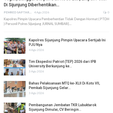
Di Sijunjung Diberhentikan…
PEMRED SAPTARIUS
4 Agu 2026
0
Kapolres Pimpin Upacara Pemberhentian Tidak Dengan Hormat ( PTDH
) Personil Polres Sijunjung JURNAL SUMBAR|…
Kapolres Sijunjung Pimpin Upacara Sertijab Ini
PJU Nya
4 Agu 2026
Tim Ekspedisi Patriot (TEP) 2026 dari IPB
University Berkunjung ke…
3 Agu 2026
Bahas Pelaksanaan MTQ ke-XLII Di Koto VII,
Pemkab Sijunjung Gelar…
3 Agu 2026
Pembangunan Jembatan TKR Lubuktarok
Sijunjung Dimulai, CV Beringin…