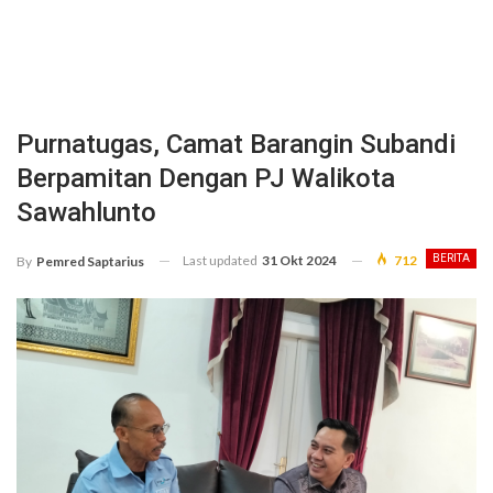
Purnatugas, Camat Barangin Subandi
Berpamitan Dengan PJ Walikota
Sawahlunto
Last updated
31 Okt 2024
712
BERITA
By
Pemred Saptarius