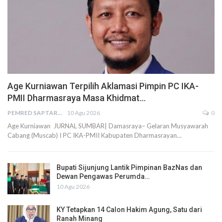
Age Kurniawan Terpilih Aklamasi Pimpin PC IKA-
PMII Dharmasraya Masa Khidmat…
PEMRED SAPTARIUS
10 Agu 2026
0
Age Kurniawan JURNAL SUMBAR| Damasraya– Gelaran Musyawarah
Cabang (Muscab) I PC IKA-PMII Kabupaten Dharmasrayan…
Bupati Sijunjung Lantik Pimpinan BazNas dan
Dewan Pengawas Perumda…
10 Agu 2026
KY Tetapkan 14 Calon Hakim Agung, Satu dari
Ranah Minang