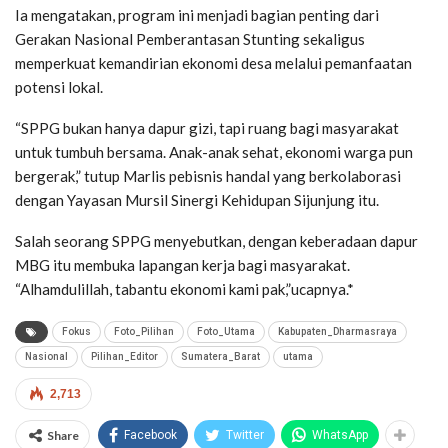
Ia mengatakan, program ini menjadi bagian penting dari
Gerakan Nasional Pemberantasan Stunting sekaligus
memperkuat kemandirian ekonomi desa melalui pemanfaatan
potensi lokal.
“SPPG bukan hanya dapur gizi, tapi ruang bagi masyarakat
untuk tumbuh bersama. Anak-anak sehat, ekonomi warga pun
bergerak,” tutup Marlis pebisnis handal yang berkolaborasi
dengan Yayasan Mursil Sinergi Kehidupan Sijunjung itu.
Salah seorang SPPG menyebutkan, dengan keberadaan dapur
MBG itu membuka lapangan kerja bagi masyarakat.
“Alhamdulillah, tabantu ekonomi kami pak,”ucapnya.*
Fokus
Foto_Pilihan
Foto_Utama
Kabupaten_Dharmasraya
Nasional
Pilihan_Editor
Sumatera_Barat
utama
2,713
Share
Facebook
Twitter
WhatsApp