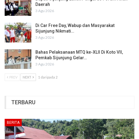
Daerah
3 Agu 2026
Di Car Free Day, Wabup dan Masyarakat
Sijunjung Nikmati…
3 Agu 2026
Bahas Pelaksanaan MTQ ke-XLII Di Koto VII,
Pemkab Sijunjung Gelar…
3 Agu 2026
PREV
NEXT
1 daripada 2
TERBARU
BERITA