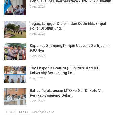
Pengurus PWI Dharmasraya 2026–2029 Dilantik
5 Agu 2026
Tegas, Langgar Disiplin dan Kode Etik, Empat
Polisi Di Sijunjung…
4 Agu 2026
Kapolres Sijunjung Pimpin Upacara Sertijab Ini
PJU Nya
4 Agu 2026
Tim Ekspedisi Patriot (TEP) 2026 dari IPB
University Berkunjung ke…
3 Agu 2026
Bahas Pelaksanaan MTQ ke-XLII Di Koto VII,
Pemkab Sijunjung Gelar…
3 Agu 2026
PREV
NEXT
1 daripada 2,632