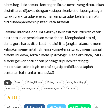
alarm bagi kita semua. Tantangan lima dimensi yang dirumuskan
di sini harus dijawab dengan kesiapan konkret di lapangan agar
guru-guru kita tidak gagap, namun juga tidak kehilangan jati
diri di hadapan mesin pintar,” kata Armaidi.
Seminar internasional ini akhirnya berhasil merumuskan cetak
biru peta jalan pendidikan masa depan. Menghadapi era AI,
dunia guru harus diperkuat melalui lima jangkar utama: dimensi
kebijakan pemerintah, dimensi kompetensi guru, dimensi sosial,
dimensi budaya, serta dimensi psikologis. Pada akhirnya, IMLF-
4 menegaskan satu pesan penting: di puncak tertinggi
modernitas teknologis, esensi sejati pendidikan tetaplah
sentuhan batin antar-manusia.()
Fokus
Foto_Pilihan
Foto_Utama
Kota_Bukittinggi
Nasional
Pilihan_Editor
Sumatera_Barat
utama
823
Share
Facebook
Twitter
WhatsApp