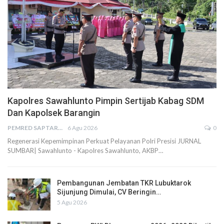
Kapolres Sawahlunto Pimpin Sertijab Kabag SDM
Dan Kapolsek Barangin
PEMRED SAPTARIUS
6 Agu 2026
0
Regenerasi Kepemimpinan Perkuat Pelayanan Polri Presisi JURNAL
SUMBAR| Sawahlunto - Kapolres Sawahlunto, AKBP…
Pembangunan Jembatan TKR Lubuktarok
Sijunjung Dimulai, CV Beringin…
5 Agu 2026