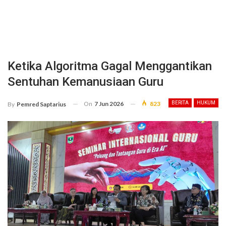
Ketika Algoritma Gagal Menggantikan
Sentuhan Kemanusiaan Guru
On
7 Jun 2026
823
BERITA
HUKUM
By
Pemred Saptarius