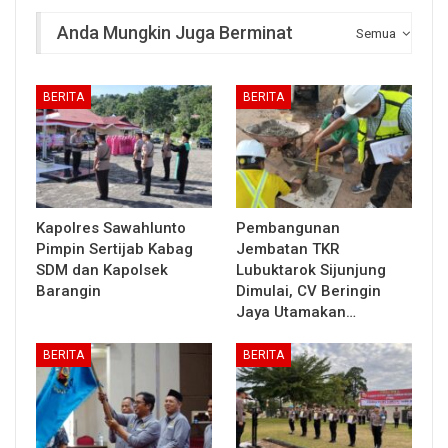
Anda Mungkin Juga Berminat
Semua
BERITA
BERITA
Kapolres Sawahlunto
Pembangunan
Pimpin Sertijab Kabag
Jembatan TKR
SDM dan Kapolsek
Lubuktarok Sijunjung
Barangin
Dimulai, CV Beringin
Jaya Utamakan…
BERITA
BERITA