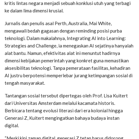
kritis lintas negara menjadi sebuah konklusi utuh yang terbagi
ke dalam lima dimensi krusial.
Jurnalis dan penulis asal Perth, Australia, Mai White,
mengawali bedah gagasan dengan reminding posisi purba
teknologi. Dalam makalahnya, Integrating AI into Learning:
Strategies and Challenge, ia menegaskan AI sejatinya hanyalah
alat bantu. Namun, efektivitas alat ini menuntut hadirnya
dimensi kebijakan pemerintah yang konkret guna memastikan
aksesibilitas teknologi. Tanpa pemerataan fasilitas, kehadiran
AI justru berpotensi memperlebar jurang ketimpangan sosial di
tengah masyarakat.
Tantangan sosial tersebut dipertegas oleh Prof. Lisa Kuitert
dari Universitas Amsterdam melalui kacamata historis.
Berbicara tentang evolusi literasi dari era kolonial hingga
Generasi Z, Kuitert mengingatkan bahaya budaya instan
digital.
“Meski kini zaman digital, generasi Z tetap harus didorong