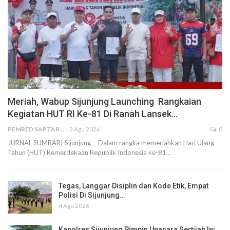
Meriah, Wabup Sijunjung Launching Rangkaian
Kegiatan HUT RI Ke-81 Di Ranah Lansek…
PEMRED SAPTARIUS
3 Agu 2026
0
JURNAL SUMBAR| Sijunjung - Dalam rangka memeriahkan Hari Ulang
Tahun (HUT) Kemerdekaan Republik Indonesia ke-81…
Tegas, Langgar Disiplin dan Kode Etik, Empat
Polisi Di Sijunjung…
4 Agu 2026
Kapolres Sijunjung Pimpin Upacara Sertijab Ini