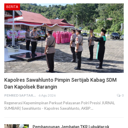
BERITA
Kapolres Sawahlunto Pimpin Sertijab Kabag SDM
Dan Kapolsek Barangin
PEMRED SAPTARIUS
6 Agu 2026
0
Regenerasi Kepemimpinan Perkuat Pelayanan Polri Presisi JURNAL
SUMBAR| Sawahlunto - Kapolres Sawahlunto, AKBP…
Pembangunan Jembatan TKR Lubuktarok