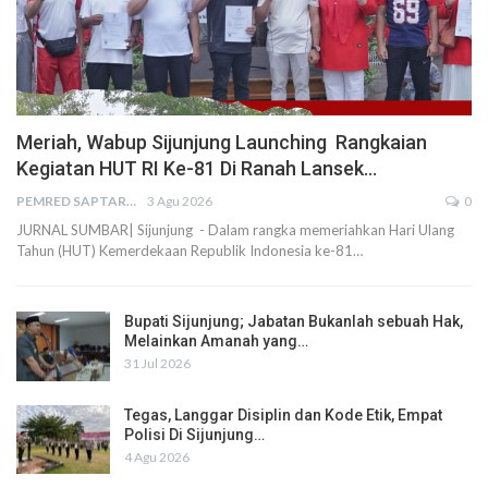
Meriah, Wabup Sijunjung Launching Rangkaian
Kegiatan HUT RI Ke-81 Di Ranah Lansek…
PEMRED SAPTARIUS
3 Agu 2026
0
JURNAL SUMBAR| Sijunjung - Dalam rangka memeriahkan Hari Ulang
Tahun (HUT) Kemerdekaan Republik Indonesia ke-81…
Bupati Sijunjung; Jabatan Bukanlah sebuah Hak,
Melainkan Amanah yang…
31 Jul 2026
Tegas, Langgar Disiplin dan Kode Etik, Empat
Polisi Di Sijunjung…
4 Agu 2026