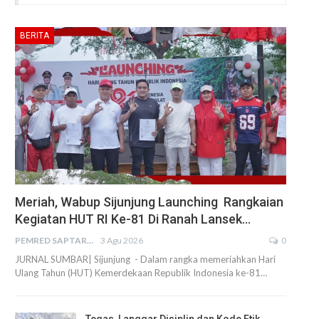
BERITA
Meriah, Wabup Sijunjung Launching Rangkaian
Kegiatan HUT RI Ke-81 Di Ranah Lansek…
PEMRED SAPTARIUS
3 Agu 2026
0
JURNAL SUMBAR| Sijunjung - Dalam rangka memeriahkan Hari
Ulang Tahun (HUT) Kemerdekaan Republik Indonesia ke-81…