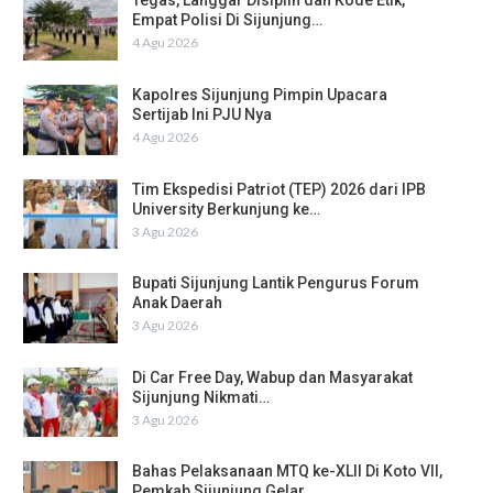
Tegas, Langgar Disiplin dan Kode Etik,
Empat Polisi Di Sijunjung…
4 Agu 2026
Kapolres Sijunjung Pimpin Upacara
Sertijab Ini PJU Nya
4 Agu 2026
Tim Ekspedisi Patriot (TEP) 2026 dari IPB
University Berkunjung ke…
3 Agu 2026
Bupati Sijunjung Lantik Pengurus Forum
Anak Daerah
3 Agu 2026
Di Car Free Day, Wabup dan Masyarakat
Sijunjung Nikmati…
3 Agu 2026
Bahas Pelaksanaan MTQ ke-XLII Di Koto VII,
Pemkab Sijunjung Gelar…