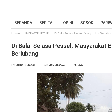
BERANDA
BERITA
OPINI
SOSOK
PARIW
Home
INFRASTRUKTUR
Di Balai Selasa Pessel, Masyarakat Berleb
Di Balai Selasa Pessel, Masyarakat 
Berlubang
On
26 Jun 2017
225
By
Jurnal Sumbar