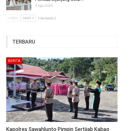
3 Agu 2026
PREV
NEXT
1 daripada 2
TERBARU
BERITA
Kapolres Sawahlunto Pimpin Sertijab Kabag