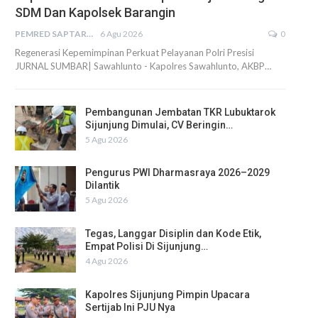
SDM Dan Kapolsek Barangin
PEMRED SAPTARIUS
6 Agu 2026
0
Regenerasi Kepemimpinan Perkuat Pelayanan Polri Presisi
JURNAL SUMBAR| Sawahlunto - Kapolres Sawahlunto, AKBP…
Pembangunan Jembatan TKR Lubuktarok
Sijunjung Dimulai, CV Beringin…
5 Agu 2026
Pengurus PWI Dharmasraya 2026–2029
Dilantik
5 Agu 2026
Tegas, Langgar Disiplin dan Kode Etik,
Empat Polisi Di Sijunjung…
4 Agu 2026
Kapolres Sijunjung Pimpin Upacara
Sertijab Ini PJU Nya