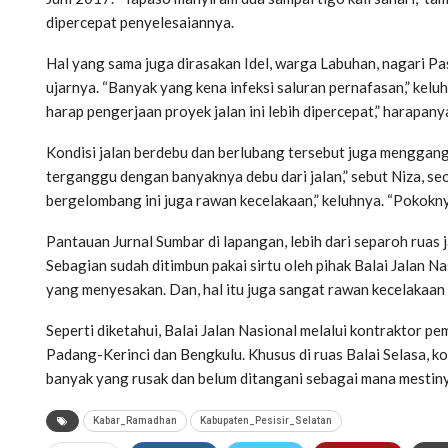
dipercepat penyelesaiannya.
Hal yang sama juga dirasakan Idel, warga Labuhan, nagari P
ujarnya. “Banyak yang kena infeksi saluran pernafasan,” keluh
harap pengerjaan proyek jalan ini lebih dipercepat,” harapany
Kondisi jalan berdebu dan berlubang tersebut juga menggan
terganggu dengan banyaknya debu dari jalan,” sebut Niza, se
bergelombang ini juga rawan kecelakaan,” keluhnya. “Pokok
Pantauan Jurnal Sumbar di lapangan, lebih dari separoh ruas ja
Sebagian sudah ditimbun pakai sirtu oleh pihak Balai Jalan Na
yang menyesakan. Dan, hal itu juga sangat rawan kecelakaan l
Seperti diketahui, Balai Jalan Nasional melalui kontraktor p
Padang-Kerinci dan Bengkulu. Khusus di ruas Balai Selasa, ko
banyak yang rusak dan belum ditangani sebagai mana mestin
Kabar_Ramadhan
Kabupaten_Pesisir_Selatan