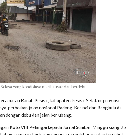
lai Selasa yang kondisinya masih rusak dan berdebu
ecamatan Ranah Pesisir, kabupaten Pesisir Selatan, provinsi
lnya, perbaikan jalan nasional Padang-Kerinci dan Bengkulu di
ran dengan debu dan jalan berlubang.
nagari Koto VIII Pelangai kepada Jurnal Sumbar, Minggu siang 25
ambahnya sembari berharap pengerjaan pelebaran jalan tersebut