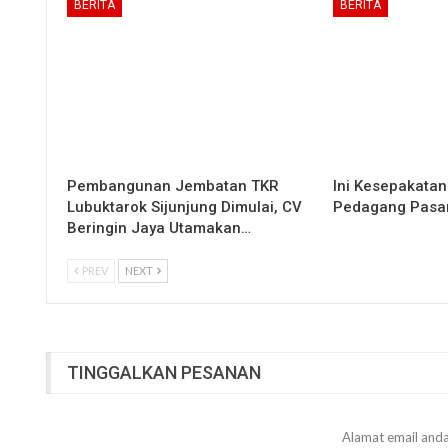
BERITA
BERITA
Pembangunan Jembatan TKR
Ini Kesepakata
Lubuktarok Sijunjung Dimulai, CV
Pedagang Pasar
Beringin Jaya Utamakan…
PREV
NEXT
TINGGALKAN PESANAN
Alamat email anda