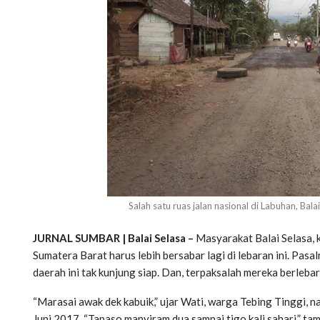
Salah satu ruas jalan nasional di Labuhan, Ba
JURNAL SUMBAR | Balai Selasa –
Masyarakat Balai Selasa, k
Sumatera Barat harus lebih bersabar lagi di lebaran ini. Pasa
daerah ini tak kunjung siap. Dan, terpaksalah mereka berleba
“Marasai awak dek kabuik,” ujar Wati, warga Tebing Tinggi, 
Juni 2017. “Tapaso manyiram dua sampai tigo kali sahari,” t