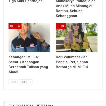
Tiga Kaki Hendrajoni
Mahakarya Randai oleh
Anak Muda Minang di
Rantau, Sebuah
Kebanggaan
BERITA
OPINI
Kenangan IMLF-4:
Dari Volunteer Jadi
Secarik Kenangan
Panitia: Perjalanan
Berbentuk Tulisan yang
Berharga di IMLF-4
Abadi
PREV
NEXT