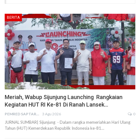
BERITA
Meriah, Wabup Sijunjung Launching Rangkaian
Kegiatan HUT RI Ke-81 Di Ranah Lansek…
PEMRED SAPTARIUS
3 Agu 2026
0
JURNAL SUMBAR| Sijunjung - Dalam rangka memeriahkan Hari Ulang
Tahun (HUT) Kemerdekaan Republik Indonesia ke-81…