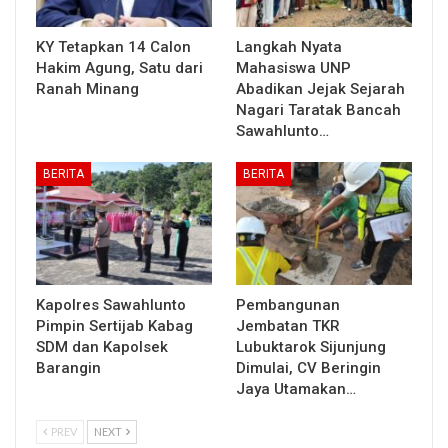
KY Tetapkan 14 Calon
Langkah Nyata
Hakim Agung, Satu dari
Mahasiswa UNP
Ranah Minang
Abadikan Jejak Sejarah
Nagari Taratak Bancah
Sawahlunto…
BERITA
BERITA
Kapolres Sawahlunto
Pembangunan
Pimpin Sertijab Kabag
Jembatan TKR
SDM dan Kapolsek
Lubuktarok Sijunjung
Barangin
Dimulai, CV Beringin
Jaya Utamakan…
PREV
NEXT