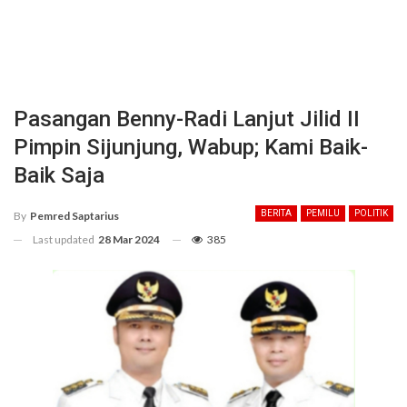
Pasangan Benny-Radi Lanjut Jilid II
Pimpin Sijunjung, Wabup; Kami Baik-
Baik Saja
BERITA
PEMILU
POLITIK
By
Pemred Saptarius
Last updated
28 Mar 2024
385