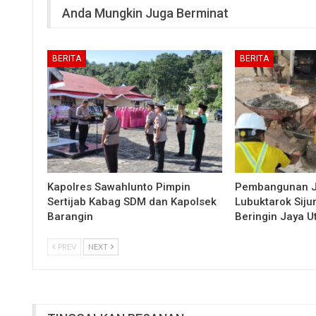
Anda Mungkin Juga Berminat
BERITA
BERITA
Kapolres Sawahlunto Pimpin
Pembangunan 
Sertijab Kabag SDM dan Kapolsek
Lubuktarok Siju
Barangin
Beringin Jaya 
PREV
NEXT