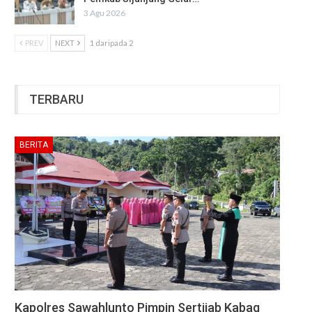
3 Agu 2026
PREV
NEXT
1 daripada 2
TERBARU
BERITA
Kapolres Sawahlunto Pimpin Sertijab Kabag