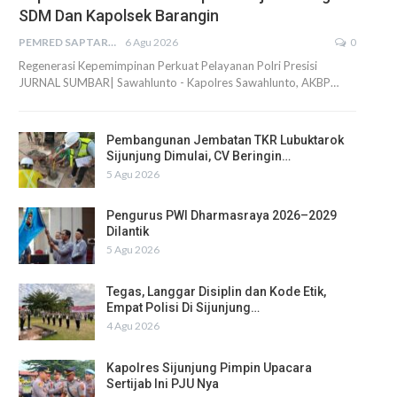
SDM Dan Kapolsek Barangin
PEMRED SAPTARIUS
6 Agu 2026
0
Regenerasi Kepemimpinan Perkuat Pelayanan Polri Presisi
JURNAL SUMBAR| Sawahlunto - Kapolres Sawahlunto, AKBP…
Pembangunan Jembatan TKR Lubuktarok
Sijunjung Dimulai, CV Beringin…
5 Agu 2026
Pengurus PWI Dharmasraya 2026–2029
Dilantik
5 Agu 2026
Tegas, Langgar Disiplin dan Kode Etik,
Empat Polisi Di Sijunjung…
4 Agu 2026
Kapolres Sijunjung Pimpin Upacara
Sertijab Ini PJU Nya