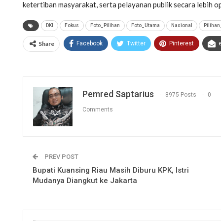
ketertiban masyarakat, serta pelayanan publik secara lebih 
DKI
Fokus
Foto_Pilihan
Foto_Utama
Nasional
Pilihan
Share
Facebook
Twitter
Pinterest
Pemred Saptarius
8975 Posts
0
Comments
PREV POST
Bupati Kuansing Riau Masih Diburu KPK, Istri
Mudanya Diangkut ke Jakarta