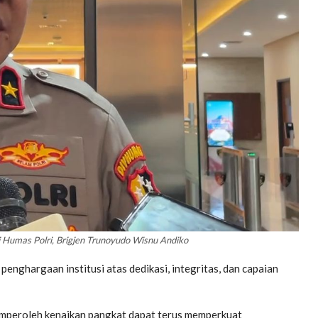
 Humas Polri, Brigjen Trunoyudo Wisnu Andiko
nghargaan institusi atas dedikasi, integritas, dan capaian
memperoleh kenaikan pangkat dapat terus memperkuat