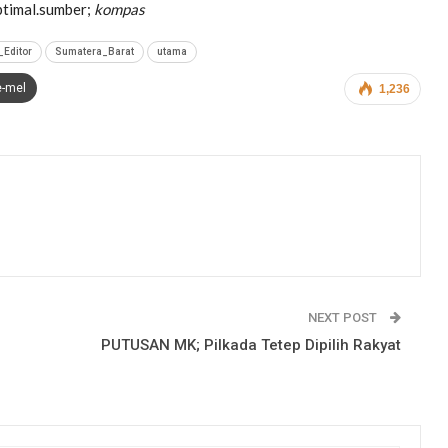
optimal.sumber;
kompas
_Editor
Sumatera_Barat
utama
e-mel
1,236
NEXT POST
PUTUSAN MK; Pilkada Tetep Dipilih Rakyat