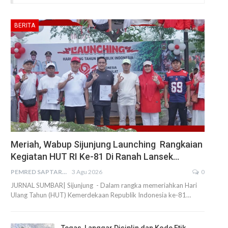
BERITA
Meriah, Wabup Sijunjung Launching Rangkaian
Kegiatan HUT RI Ke-81 Di Ranah Lansek…
PEMRED SAPTARIUS
3 Agu 2026
0
JURNAL SUMBAR| Sijunjung - Dalam rangka memeriahkan Hari
Ulang Tahun (HUT) Kemerdekaan Republik Indonesia ke-81…