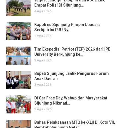
Tegas, Langgar Disiplin dan Kode Etik,
Empat Polisi Di Sijunjung…
4 Agu 2026
Kapolres Sijunjung Pimpin Upacara
Sertijab Ini PJU Nya
4 Agu 2026
Tim Ekspedisi Patriot (TEP) 2026 dari IPB
University Berkunjung ke…
3 Agu 2026
Bupati Sijunjung Lantik Pengurus Forum
Anak Daerah
3 Agu 2026
Di Car Free Day, Wabup dan Masyarakat
Sijunjung Nikmati…
3 Agu 2026
Bahas Pelaksanaan MTQ ke-XLII Di Koto VII,
Pemkab Sijunjung Gelar…