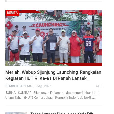
BERITA
Meriah, Wabup Sijunjung Launching Rangkaian
Kegiatan HUT RI Ke-81 Di Ranah Lansek…
PEMRED SAPTARIUS
3 Agu 2026
0
JURNAL SUMBAR| Sijunjung - Dalam rangka memeriahkan Hari
Ulang Tahun (HUT) Kemerdekaan Republik Indonesia ke-81…