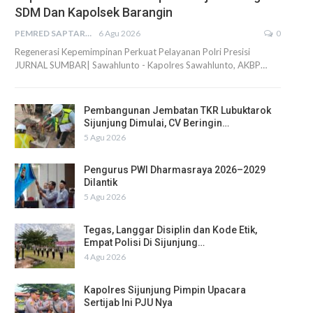
SDM Dan Kapolsek Barangin
PEMRED SAPTARIUS
6 Agu 2026
0
Regenerasi Kepemimpinan Perkuat Pelayanan Polri Presisi
JURNAL SUMBAR| Sawahlunto - Kapolres Sawahlunto, AKBP…
Pembangunan Jembatan TKR Lubuktarok
Sijunjung Dimulai, CV Beringin…
5 Agu 2026
Pengurus PWI Dharmasraya 2026–2029
Dilantik
5 Agu 2026
Tegas, Langgar Disiplin dan Kode Etik,
Empat Polisi Di Sijunjung…
4 Agu 2026
Kapolres Sijunjung Pimpin Upacara
Sertijab Ini PJU Nya