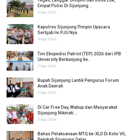
Tegas, Langgar Disiplin dan Kode Etik,
Empat Polisi Di Sijunjung…
4 Agu 2026
Kapolres Sijunjung Pimpin Upacara
Sertijab Ini PJU Nya
4 Agu 2026
Tim Ekspedisi Patriot (TEP) 2026 dari IPB
University Berkunjung ke…
3 Agu 2026
Bupati Sijunjung Lantik Pengurus Forum
Anak Daerah
3 Agu 2026
Di Car Free Day, Wabup dan Masyarakat
Sijunjung Nikmati…
3 Agu 2026
Bahas Pelaksanaan MTQ ke-XLII Di Koto VII,
Pemkab Sijunjung Gelar…