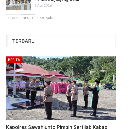
3 Agu 2026
PREV
NEXT
1 daripada 2
TERBARU
BERITA
Kapolres Sawahlunto Pimpin Sertijab Kabag