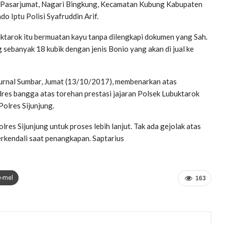
ong Pasarjumat, Nagari Bingkung, Kecamatan Kubung Kabupaten
o Iptu Polisi Syafruddin Arif.
uktarok itu bermuatan kayu tanpa dilengkapi dokumen yang Sah.
g sebanyak 18 kubik dengan jenis Bonio yang akan di jual ke
 Jurnal Sumbar, Jumat (13/10/2017), membenarkan atas
res bangga atas torehan prestasi jajaran Polsek Lubuktarok
olres Sijunjung.
lres Sijunjung untuk proses lebih lanjut. Tak ada gejolak atas
rkendali saat penangkapan. Saptarius
e-mel
163