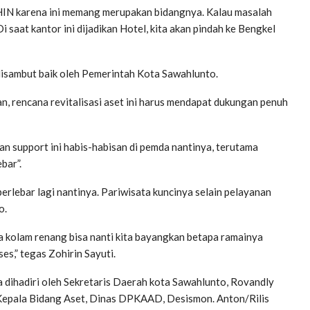
IN karena ini memang merupakan bidangnya. Kalau masalah
i saat kantor ini dijadikan Hotel, kita akan pindah ke Bengkel
disambut baik oleh Pemerintah Kota Sawahlunto.
n, rencana revitalisasi aset ini harus mendapat dukungan penuh
n support ini habis-habisan di pemda nantinya, terutama
bar”.
erlebar lagi nantinya. Pariwisata kuncinya selain pelayanan
o.
a kolam renang bisa nanti kita bayangkan betapa ramainya
s,” tegas Zohirin Sayuti.
a dihadiri oleh Sekretaris Daerah kota Sawahlunto, Rovandly
Kepala Bidang Aset, Dinas DPKAAD, Desismon. Anton/Rilis