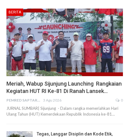
BERITA
Meriah, Wabup Sijunjung Launching Rangkaian
Kegiatan HUT RI Ke-81 Di Ranah Lansek…
PEMRED SAPTARIUS
3 Agu 2026
0
JURNAL SUMBAR| Sijunjung - Dalam rangka memeriahkan Hari
Ulang Tahun (HUT) Kemerdekaan Republik Indonesia ke-81…
Tegas, Langgar Disiplin dan Kode Etik,