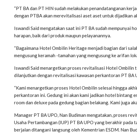
“PT BA dan PT HIN sudah melakukan penandatanganan kerjas
dengan PTBA akan merevitalisasi aset aset untuk dijadikan ak
Iswandi Said mengatakan saat ini PT BA sudah mempunyai hote
harapan, baik dari produk maupun pelayanannya.
“Bagaimana Hotel Ombilin Heritage menjadi bagian dari sala
mengusung keramah -tamahan yang mengusung ke arifan lokal
Iswandi Said menargetkan proses revitalisasi Hotel Ombilin t
dilanjutkan dengan revitalisasi kawasan perkantoran PT BA 
“Kami menargetkan proses Hotel Ombilin selesai hingga akhir
perkantoran ini. Gedung ini akan kami jadikan hotel bintang
room dan deluxe pada gedung bagian belakang. Kami juga akan
Manager PT BA UPO, Nan Budiman mengatakan, proses revital
Usaha Pertambangan (IUP) PT BA UPO yang berakhir pada tah
berjalan ditangani langsung oleh Kementrian ESDM. Nan Bud