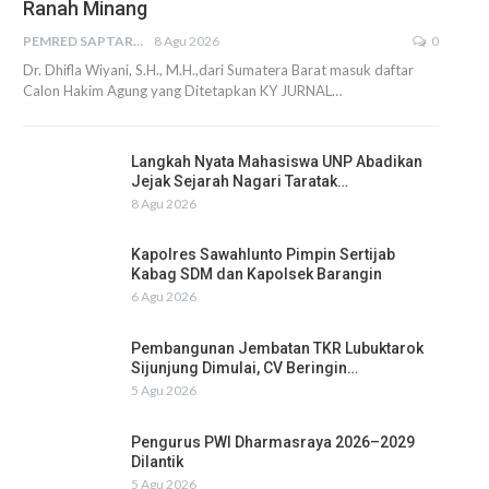
Ranah Minang
PEMRED SAPTARIUS
8 Agu 2026
0
Dr. Dhifla Wiyani, S.H., M.H.,dari Sumatera Barat masuk daftar
Calon Hakim Agung yang Ditetapkan KY JURNAL…
Langkah Nyata Mahasiswa UNP Abadikan
Jejak Sejarah Nagari Taratak…
8 Agu 2026
Kapolres Sawahlunto Pimpin Sertijab
Kabag SDM dan Kapolsek Barangin
6 Agu 2026
Pembangunan Jembatan TKR Lubuktarok
Sijunjung Dimulai, CV Beringin…
5 Agu 2026
Pengurus PWI Dharmasraya 2026–2029
Dilantik
5 Agu 2026