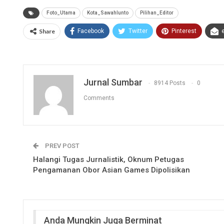
Foto_Utama
Kota_Sawahlunto
Pilihan_Editor
Share
Facebook
Twitter
Pinterest
Jurnal Sumbar
8914 Posts
0
Comments
PREV POST
Halangi Tugas Jurnalistik, Oknum Petugas
Pengamanan Obor Asian Games Dipolisikan
Anda Mungkin Juga Berminat