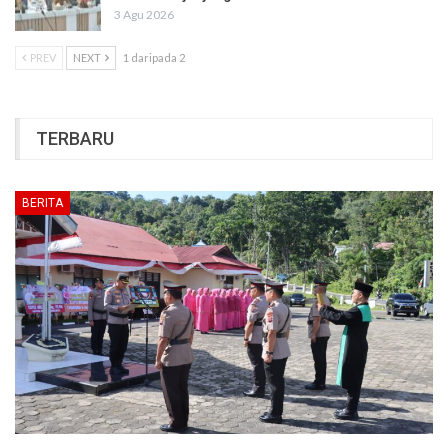
3 Agu 2026
PREV
NEXT
1 daripada 2
TERBARU
BERITA