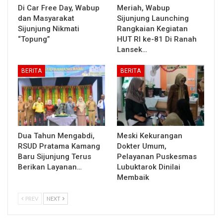
Di Car Free Day, Wabup
Meriah, Wabup
dan Masyarakat
Sijunjung Launching
Sijunjung Nikmati
Rangkaian Kegiatan
“Topung”
HUT RI ke-81 Di Ranah
Lansek…
BERITA
BERITA
Dua Tahun Mengabdi,
Meski Kekurangan
RSUD Pratama Kamang
Dokter Umum,
Baru Sijunjung Terus
Pelayanan Puskesmas
Berikan Layanan…
Lubuktarok Dinilai
Membaik
PREV
NEXT