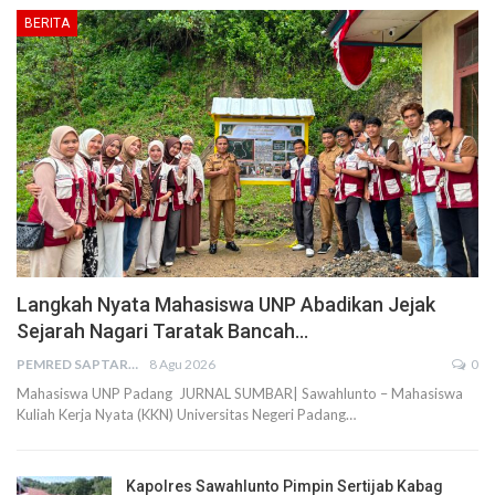
BERITA
Langkah Nyata Mahasiswa UNP Abadikan Jejak
Sejarah Nagari Taratak Bancah…
PEMRED SAPTARIUS
8 Agu 2026
0
Mahasiswa UNP Padang JURNAL SUMBAR| Sawahlunto – Mahasiswa
Kuliah Kerja Nyata (KKN) Universitas Negeri Padang…
Kapolres Sawahlunto Pimpin Sertijab Kabag