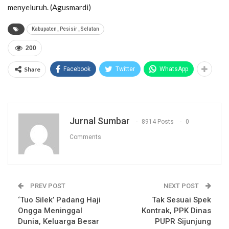
menyeluruh. (Agusmardi)
Kabupaten_Pesisir_Selatan
200
Share
Facebook
Twitter
WhatsApp
Jurnal Sumbar
8914 Posts
0
Comments
PREV POST
NEXT POST
‘Tuo Silek’ Padang Haji
Tak Sesuai Spek
Ongga Meninggal
Kontrak, PPK Dinas
Dunia, Keluarga Besar
PUPR Sijunjung