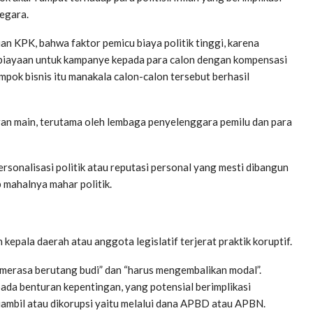
egara.
n KPK, bahwa faktor pemicu biaya politik tinggi, karena
biayaan untuk kampanye kepada para calon dengan kompensasi
ok bisnis itu manakala calon-calon tersebut berhasil
ran main, terutama oleh lembaga penyelenggara pemilu dan para
sonalisasi politik atau reputasi personal yang mesti dibangun
 mahalnya mahar politik.
kepala daerah atau anggota legislatif terjerat praktik koruptif.
 “merasa berutang budi” dan “harus mengembalikan modal”.
da benturan kepentingan, yang potensial berimplikasi
diambil atau dikorupsi yaitu melalui dana APBD atau APBN.