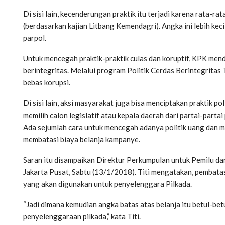
Di sisi lain, kecenderungan praktik itu terjadi karena rata-ra
(berdasarkan kajian Litbang Kemendagri). Angka ini lebih kecil
parpol.
Untuk mencegah praktik-praktik culas dan koruptif, KPK mend
berintegritas. Melalui program Politik Cerdas Berintegritas 
bebas korupsi.
Di sisi lain, aksi masyarakat juga bisa menciptakan praktik po
memilih calon legislatif atau kepala daerah dari partai-partai 
Ada sejumlah cara untuk mencegah adanya politik uang dan m
membatasi biaya belanja kampanye.
Saran itu disampaikan Direktur Perkumpulan untuk Pemilu dan D
Jakarta Pusat, Sabtu (13/1/2018). Titi mengatakan, pembat
yang akan digunakan untuk penyelenggara Pilkada. ‎
“Jadi dimana kemudian angka batas atas belanja itu betul-b
penyelenggaraan pilkada,” kata Titi.