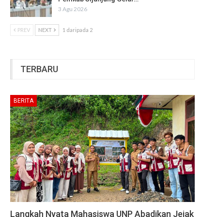
3 Agu 2026
PREV
NEXT
1 daripada 2
TERBARU
BERITA
Langkah Nyata Mahasiswa UNP Abadikan Jejak