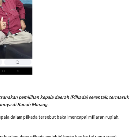
nakan pemilihan kepala daerah (Pilkada) serentak, termasuk
ainnya di Ranah Minang.
pala dalam pilkada tersebut bakal mencapai miliaran rupiah.
luarkan dana pilkada melebihi harta kas (total uang tunai,