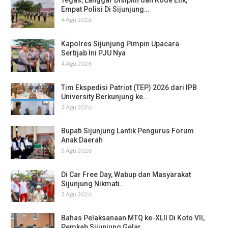
Tegas, Langgar Disiplin dan Kode Etik,
Empat Polisi Di Sijunjung…
4 Agu 2026
Kapolres Sijunjung Pimpin Upacara
Sertijab Ini PJU Nya
4 Agu 2026
Tim Ekspedisi Patriot (TEP) 2026 dari IPB
University Berkunjung ke…
3 Agu 2026
Bupati Sijunjung Lantik Pengurus Forum
Anak Daerah
3 Agu 2026
Di Car Free Day, Wabup dan Masyarakat
Sijunjung Nikmati…
3 Agu 2026
Bahas Pelaksanaan MTQ ke-XLII Di Koto VII,
Pemkab Sijunjung Gelar…