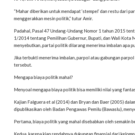
“Mahar diberikan untuk mendapat ‘stempel’ dan restu dari part
menggerakkan mesin politik,” tutur Amir.
Padahal, Pasal 47 Undang-Undang Nomor 1 tahun 2015 ten
1/2014 tentang Pemilihan Gubernur, Bupati, dan Wali Kota M
menyebutkan, partai politik dilarang menerima imbalan apa p
Jika terbukti menerima imbalan, parpol atau gabungan parpol
tersebut.
Mengapa biaya politik mahal?
Menyoal mengapa biaya politik bisa memiliki nilai yang fantas
Kajian Falguera et al (2014) dan Bryan dan Baer (2005) dal
dipublikasikan oleh Badan Pengawas Pemilu (Bawaslu), menyeb
Pertama, biaya politik yang mahal disebabkan oleh semakin 
Kedua, karena kian rendahnya dukungan finansial dari kelompo