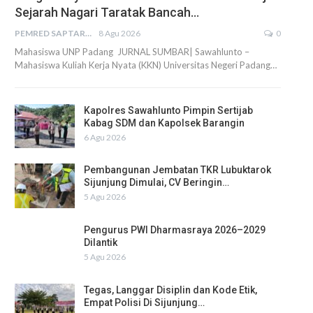
Sejarah Nagari Taratak Bancah…
PEMRED SAPTARIUS
8 Agu 2026
0
Mahasiswa UNP Padang JURNAL SUMBAR| Sawahlunto –
Mahasiswa Kuliah Kerja Nyata (KKN) Universitas Negeri Padang…
Kapolres Sawahlunto Pimpin Sertijab
Kabag SDM dan Kapolsek Barangin
6 Agu 2026
Pembangunan Jembatan TKR Lubuktarok
Sijunjung Dimulai, CV Beringin…
5 Agu 2026
Pengurus PWI Dharmasraya 2026–2029
Dilantik
5 Agu 2026
Tegas, Langgar Disiplin dan Kode Etik,
Empat Polisi Di Sijunjung…