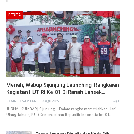
BERITA
Meriah, Wabup Sijunjung Launching Rangkaian
Kegiatan HUT RI Ke-81 Di Ranah Lansek…
PEMRED SAPTARIUS
3 Agu 2026
0
JURNAL SUMBAR| Sijunjung - Dalam rangka memeriahkan Hari
Ulang Tahun (HUT) Kemerdekaan Republik Indonesia ke-81…