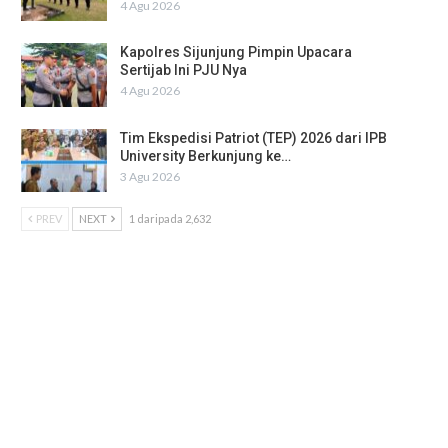
4 Agu 2026
Kapolres Sijunjung Pimpin Upacara
Sertijab Ini PJU Nya
4 Agu 2026
Tim Ekspedisi Patriot (TEP) 2026 dari IPB
University Berkunjung ke…
3 Agu 2026
PREV
NEXT
1 daripada 2,632