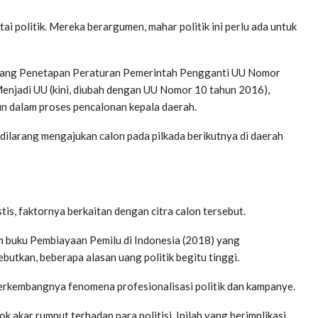
ai politik. Mereka berargumen, mahar politik ini perlu ada untuk
tang Penetapan Peraturan Pemerintah Pengganti UU Nomor
enjadi UU (kini, diubah dengan UU Nomor 10 tahun 2016),
un dalam proses pencalonan kepala daerah.
 dilarang mengajukan calon pada pilkada berikutnya di daerah
tis, faktornya berkaitan dengan citra calon tersebut.
am buku Pembiayaan Pemilu di Indonesia (2018) yang
utkan, beberapa alasan uang politik begitu tinggi.
berkembangnya fenomena profesionalisasi politik dan kampanye.
k akar rumput terhadap para politisi. Inilah yang berimplikasi