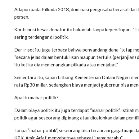
Adapun pada Pilkada 2018, dominasi pengusaha berasal dari k
persen.
Kontribusi besar donatur itu bukanlah tanpa kepentingan. “T
sering terdengar di politik.
Dari riset itu juga terbaca bahwa penyandang dana “tetap me
“secara jelas dalam bentuk lisan maupun tertulis (perjanjian
itu ketika dia memenangkan pilkada atau menjabat.”
Sementara itu, kajian Litbang Kementerian Dalam Negeri meny
rata Rp30 miliar, sedangkan biaya menjadi gubernur bisa men
Apa itu mahar politik?
Dalam biaya politik itu juga terdapat “mahar politik”. Istilah
politik agar seseorang dipinang atau dicalonkan dalam pemili
Tanpa “mahar politik”, seseorang bisa terancam gagal maju d
KPK, Amir Arief, menyebutnya sebagai “uang perahu”.