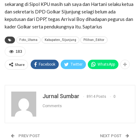
sekarang di Sipol KPU masih sah saya dan Hartani selaku ketua
dan sekretaris DPD Golkar Sijunjung selagi belum ada
keputusan dari DPP,” tegas Arrival Boy dihadapan pegurus dan
kader Golkar serta pendukungnya itu. Saptarius
Foto_Utama
Kabupaten_Sijunjung
Pilihan_Editor
183
Share
Facebook
Twitter
WhatsApp
Jurnal Sumbar
8914 Posts
0
Comments
PREV POST
NEXT POST