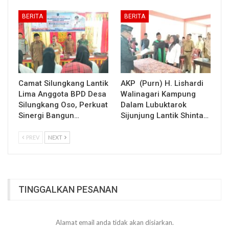
BERITA
BERITA
Camat Silungkang Lantik
AKP (Purn) H. Lishardi
Lima Anggota BPD Desa
Walinagari Kampung
Silungkang Oso, Perkuat
Dalam Lubuktarok
Sinergi Bangun…
Sijunjung Lantik Shinta…
PREV
NEXT
TINGGALKAN PESANAN
Alamat email anda tidak akan disiarkan.