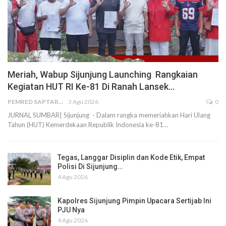
Meriah, Wabup Sijunjung Launching Rangkaian
Kegiatan HUT RI Ke-81 Di Ranah Lansek…
PEMRED SAPTARIUS
3 Agu 2026
0
JURNAL SUMBAR| Sijunjung - Dalam rangka memeriahkan Hari Ulang
Tahun (HUT) Kemerdekaan Republik Indonesia ke-81…
Tegas, Langgar Disiplin dan Kode Etik, Empat
Polisi Di Sijunjung…
4 Agu 2026
Kapolres Sijunjung Pimpin Upacara Sertijab Ini
PJU Nya
4 Agu 2026