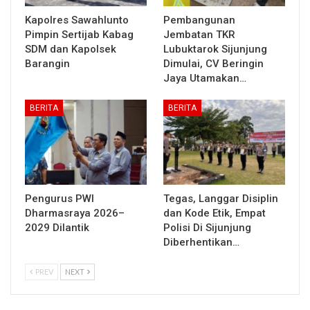
Kapolres Sawahlunto
Pembangunan
Pimpin Sertijab Kabag
Jembatan TKR
SDM dan Kapolsek
Lubuktarok Sijunjung
Barangin
Dimulai, CV Beringin
Jaya Utamakan…
BERITA
BERITA
Pengurus PWI
Tegas, Langgar Disiplin
Dharmasraya 2026–
dan Kode Etik, Empat
2029 Dilantik
Polisi Di Sijunjung
Diberhentikan…
PREV
NEXT