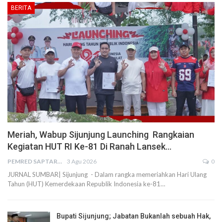
BERITA
Meriah, Wabup Sijunjung Launching Rangkaian
Kegiatan HUT RI Ke-81 Di Ranah Lansek…
PEMRED SAPTARIUS
3 Agu 2026
0
JURNAL SUMBAR| Sijunjung - Dalam rangka memeriahkan Hari Ulang
Tahun (HUT) Kemerdekaan Republik Indonesia ke-81…
Bupati Sijunjung; Jabatan Bukanlah sebuah Hak,