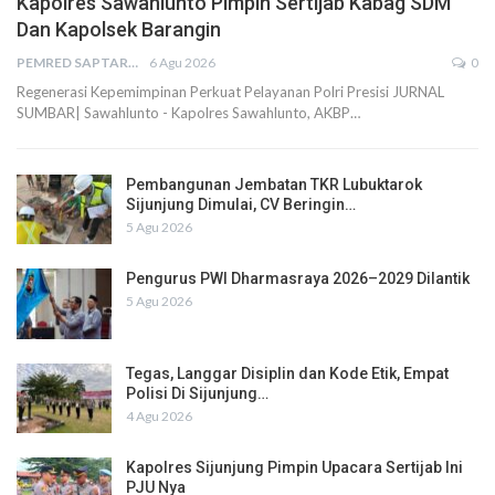
Kapolres Sawahlunto Pimpin Sertijab Kabag SDM
Dan Kapolsek Barangin
PEMRED SAPTARIUS
6 Agu 2026
0
Regenerasi Kepemimpinan Perkuat Pelayanan Polri Presisi JURNAL
SUMBAR| Sawahlunto - Kapolres Sawahlunto, AKBP…
Pembangunan Jembatan TKR Lubuktarok
Sijunjung Dimulai, CV Beringin…
5 Agu 2026
Pengurus PWI Dharmasraya 2026–2029 Dilantik
5 Agu 2026
Tegas, Langgar Disiplin dan Kode Etik, Empat
Polisi Di Sijunjung…
4 Agu 2026
Kapolres Sijunjung Pimpin Upacara Sertijab Ini
PJU Nya