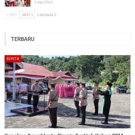
3 Agu 2026
PREV
NEXT
1 daripada 2
TERBARU
BERITA