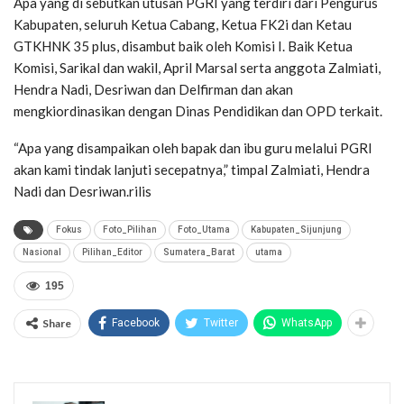
Apa yang di sebutkan utusan PGRI yang terdiri dari Pengurus
Kabupaten, seluruh Ketua Cabang, Ketua FK2i dan Ketau
GTKHNK 35 plus, disambut baik oleh Komisi I. Baik Ketua
Komisi, Sarikal dan wakil, April Marsal serta anggota Zalmiati,
Hendra Nadi, Desriwan dan Delfirman dan akan
mengkiordinasikan dengan Dinas Pendidikan dan OPD terkait.
“Apa yang disampaikan oleh bapak dan ibu guru melalui PGRI
akan kami tindak lanjuti secepatnya,” timpal Zalmiati, Hendra
Nadi dan Desriwan.rilis
Fokus
Foto_Pilihan
Foto_Utama
Kabupaten_Sijunjung
Nasional
Pilihan_Editor
Sumatera_Barat
utama
195
Share
Facebook
Twitter
WhatsApp