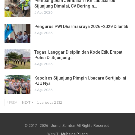
Pembangunan Jembatan TKR Lubuktarok
Sijunjung Dimulai, CV Beringin…
5 Agu 2026
Pengurus PWI Dharmasraya 2026–2029 Dilantik
5 Agu 2026
Tegas, Langgar Disiplin dan Kode Etik, Empat
Polisi Di Sijunjung…
4 Agu 2026
Kapolres Sijunjung Pimpin Upacara Sertijab Ini
PJU Nya
4 Agu 2026
PREV
NEXT
1 daripada 2,632
© 2017 - 2026 - Jurnal Sumbar. All Rights Reserved.
Web IT :
Muhsine Piliang