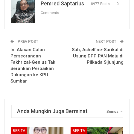
Pemred Saptarius
8977 Posts
0
Comments
PREV POST
NEXT POST
Ini Alasan Calon
Sah, Ashelfine-Sarikal di
Perseorangan
Usung DPP PAN Maju di
Fakhrizal-Genius Tak
Pilkada Sijunjung
Serahkan Perbaikan
Dukungan ke KPU
Sumbar
Anda Mungkin Juga Berminat
Semua
BERITA
BERITA