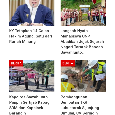
KY Tetapkan 14 Calon
Langkah Nyata
Hakim Agung, Satu dari
Mahasiswa UNP
Ranah Minang
Abadikan Jejak Sejarah
Nagari Taratak Bancah
Sawahlunto…
BERITA
BERITA
Kapolres Sawahlunto
Pembangunan
Pimpin Sertijab Kabag
Jembatan TKR
SDM dan Kapolsek
Lubuktarok Sijunjung
Barangin
Dimulai, CV Beringin