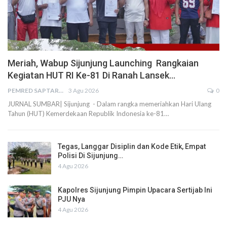
Meriah, Wabup Sijunjung Launching Rangkaian
Kegiatan HUT RI Ke-81 Di Ranah Lansek…
PEMRED SAPTARIUS
3 Agu 2026
0
JURNAL SUMBAR| Sijunjung - Dalam rangka memeriahkan Hari Ulang
Tahun (HUT) Kemerdekaan Republik Indonesia ke-81…
Tegas, Langgar Disiplin dan Kode Etik, Empat
Polisi Di Sijunjung…
4 Agu 2026
Kapolres Sijunjung Pimpin Upacara Sertijab Ini
PJU Nya
4 Agu 2026