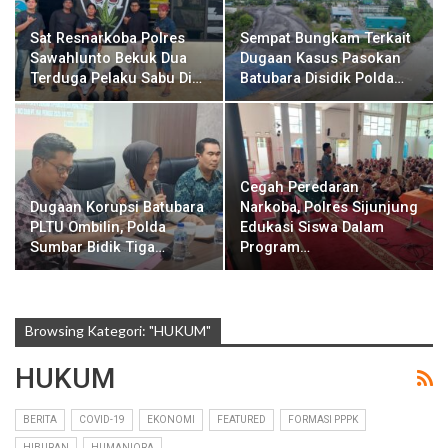
Sat Resnarkoba Polres
Sempat Bungkam Terkait
Sawahlunto Bekuk Dua
Dugaan Kasus Pasokan
Terduga Pelaku Sabu Di…
Batubara Disidik Polda…
Cegah Peredaran
Dugaan Korupsi Batubara
Narkoba, Polres Sijunjung
PLTU Ombilin, Polda
Edukasi Siswa Dalam
Sumbar Bidik Tiga…
Program…
Browsing Kategori: "HUKUM"
HUKUM
BERITA
COVID-19
EKONOMI
FEATURED
FORMASI PPPK
HIBURAN
HUMANIORA