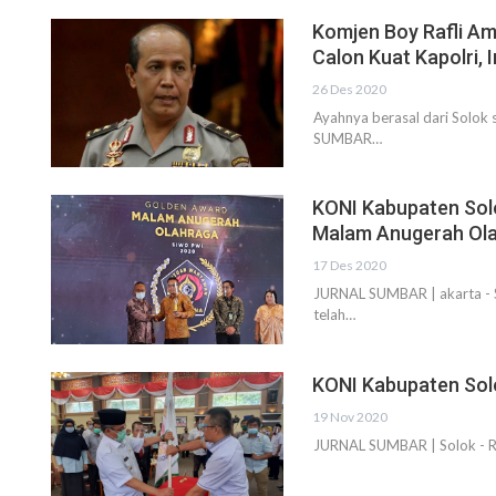
Komjen Boy Rafli A
Calon Kuat Kapolri, I
26 Des 2020
Ayahnya berasal dari Solok
SUMBAR…
KONI Kabupaten Sol
Malam Anugerah Ol
17 Des 2020
JURNAL SUMBAR | akarta - 
telah…
KONI Kabupaten Solo
19 Nov 2020
JURNAL SUMBAR | Solok - Ru