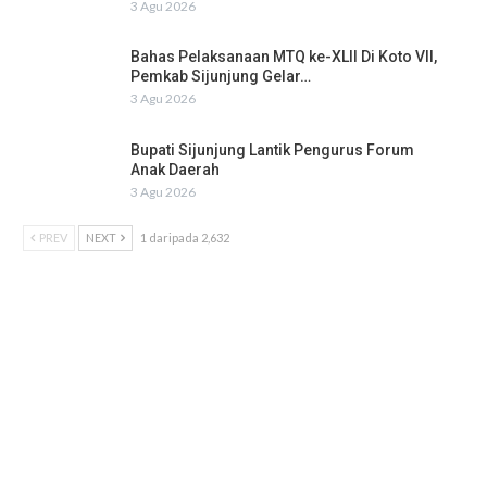
3 Agu 2026
Bahas Pelaksanaan MTQ ke-XLII Di Koto VII,
Pemkab Sijunjung Gelar…
3 Agu 2026
Bupati Sijunjung Lantik Pengurus Forum
Anak Daerah
3 Agu 2026
PREV
NEXT
1 daripada 2,632