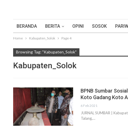
BERANDA
BERITA
OPINI
SOSOK
PARIW
Home
Kabupaten_Solok
Page 4
Browsing Tag: "Kabupaten_Solok"
Kabupaten_Solok
BPNB Sumbar Sosial
Koto Gadang Koto 
6 Feb 2021
JURNAL SUMBAR | Kabupaten
Talang,…