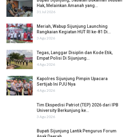
Bupati Sijunjung; Jabatan Bukanlah sebuah
Hak, Melainkan Amanah yang…
31 Jul 2026
Meriah, Wabup Sijunjung Launching
Rangkaian Kegiatan HUT RI ke-81 Di…
3 Agu 2026
Tegas, Langgar Disiplin dan Kode Etik,
Empat Polisi Di Sijunjung…
4 Agu 2026
Kapolres Sijunjung Pimpin Upacara
Sertijab Ini PJU Nya
4 Agu 2026
Tim Ekspedisi Patriot (TEP) 2026 dari IPB
University Berkunjung ke…
3 Agu 2026
Bupati Sijunjung Lantik Pengurus Forum
Anak Daerah