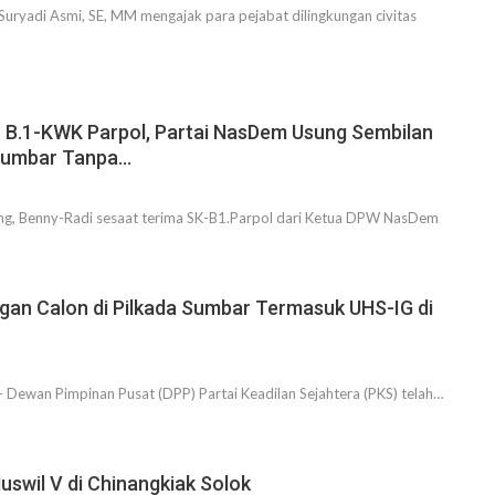
uryadi Asmi, SE, MM mengajak para pejabat dilingkungan civitas
 B.1-KWK Parpol, Partai NasDem Usung Sembilan
Sumbar Tanpa…
ng, Benny-Radi sesaat terima SK-B1.Parpol dari Ketua DPW NasDem
an Calon di Pilkada Sumbar Termasuk UHS-IG di
ewan Pimpinan Pusat (DPP) Partai Keadilan Sejahtera (PKS) telah…
swil V di Chinangkiak Solok