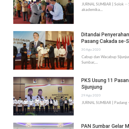
JURNAL SUMBAR | Solok -- S
akademika…
Ditandai Penyerahan
Pasang Cakada se-
30 Agu 2020
Cabup dan Wacabup Sijunju
Sumbar,…
PKS Usung 11 Pasang
Sijunjung
29 Agu 2020
JURNAL SUMBAR | Padang – D
PAN Sumbar Gelar Mu