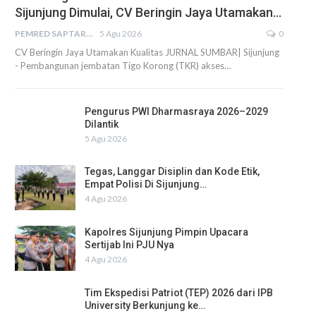
Sijunjung Dimulai, CV Beringin Jaya Utamakan…
PEMRED SAPTARIUS
5 Agu 2026
0
CV Beringin Jaya Utamakan Kualitas JURNAL SUMBAR| Sijunjung
- Pembangunan jembatan Tigo Korong (TKR) akses…
Pengurus PWI Dharmasraya 2026–2029
Dilantik
5 Agu 2026
Tegas, Langgar Disiplin dan Kode Etik,
Empat Polisi Di Sijunjung…
4 Agu 2026
Kapolres Sijunjung Pimpin Upacara
Sertijab Ini PJU Nya
4 Agu 2026
Tim Ekspedisi Patriot (TEP) 2026 dari IPB
University Berkunjung ke…