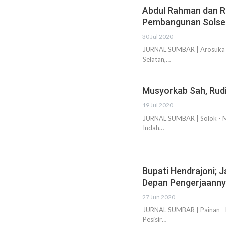
Abdul Rahman dan R
Pembangunan Solse
30 Jul 2020
JURNAL SUMBAR | Arosuka --
Selatan,…
Musyorkab Sah, Rudi
19 Jul 2020
JURNAL SUMBAR | Solok - M
Indah…
Bupati Hendrajoni; 
Depan Pengerjaanny
27 Jun 2020
JURNAL SUMBAR | Painan - 
Pesisir…