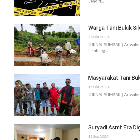
Sendiri…
Warga Tani Bukik Si
26 Okt 2020
JURNAL SUMBAR | Arosuka --
Lembang…
Masyarakat Tani Buk
15 Okt 2020
JURNAL SUMBAR | Arosuka --
Suryadi Asmi: Era D
11 Sep 2020