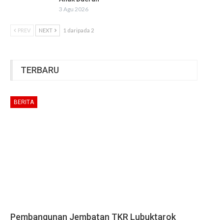
3 Agu 2026
PREV
NEXT
1 daripada 2
TERBARU
BERITA
Pembangunan Jembatan TKR Lubuktarok