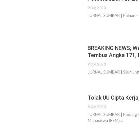
9 Okt 2020
JURNAL SUMBAR | Painan - Ka
BREAKING NEWS; Warg
Tembus Angka 171, 
9 Okt 2020
JURNAL SUMBAR | Sijunjung –
Tolak UU Cipta Ker
8 Okt 2020
JURNAL SUMBAR | Padang - R
Mahasiswa (BEM)…