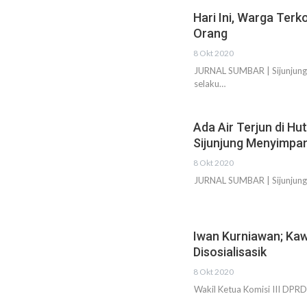
Hari Ini, Warga Terk
Orang
8 Okt 2020
JURNAL SUMBAR | Sijunjung –
selaku…
Ada Air Terjun di H
Sijunjung Menyimpa
8 Okt 2020
JURNAL SUMBAR | Sijunjung -
Iwan Kurniawan; Ka
Disosialisasik
8 Okt 2020
Wakil Ketua Komisi III DP