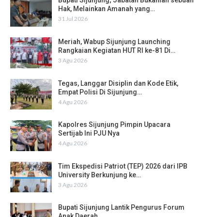
Bupati Sijunjung; Jabatan Bukanlah sebuah
Hak, Melainkan Amanah yang…
31 Jul 2026
Meriah, Wabup Sijunjung Launching
Rangkaian Kegiatan HUT RI ke-81 Di…
3 Agu 2026
Tegas, Langgar Disiplin dan Kode Etik,
Empat Polisi Di Sijunjung…
4 Agu 2026
Kapolres Sijunjung Pimpin Upacara
Sertijab Ini PJU Nya
4 Agu 2026
Tim Ekspedisi Patriot (TEP) 2026 dari IPB
University Berkunjung ke…
3 Agu 2026
Bupati Sijunjung Lantik Pengurus Forum
Anak Daerah