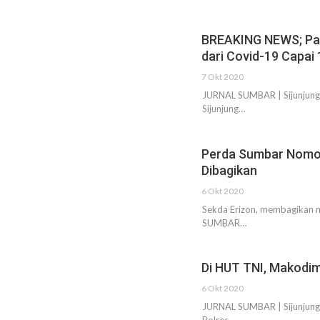
BREAKING NEWS; Pas
dari Covid-19 Capai
7 Okt 2020
JURNAL SUMBAR | Sijunjung 
Sijunjung…
Perda Sumbar Nomor 
Dibagikan
6 Okt 2020
Sekda Erizon, membagikan m
SUMBAR…
Di HUT TNI, Makodim
6 Okt 2020
JURNAL SUMBAR | Sijunjung -