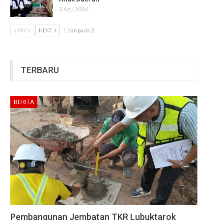
3 Agu 2026
PREV
NEXT
1 daripada 2
TERBARU
BERITA
Pembangunan Jembatan TKR Lubuktarok