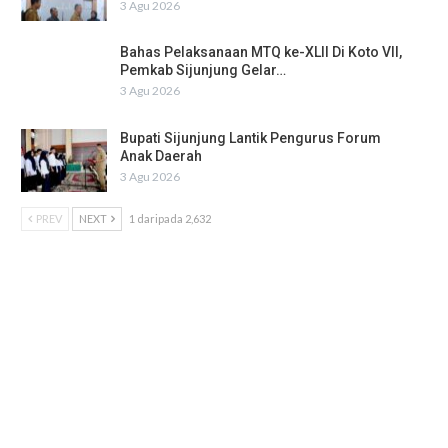
3 Agu 2026
Bahas Pelaksanaan MTQ ke-XLII Di Koto VII,
Pemkab Sijunjung Gelar…
3 Agu 2026
Bupati Sijunjung Lantik Pengurus Forum
Anak Daerah
3 Agu 2026
PREV
NEXT
1 daripada 2,632