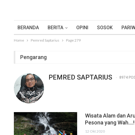
BERANDA
BERITA
OPINI
SOSOK
PARIW
Home
Pemred Saptarius
Page 279
Pengarang
PEMRED SAPTARIUS
8974 PO
Wisata Alam dan Aru
Pesona yang Wah….!
12 Okt 2020