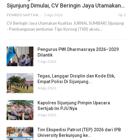
Sijunjung Dimulai, CV Beringin Jaya Utamakan…
PEMRED SAPTARIUS
5 Agu 2026
0
CV Beringin Jaya Utamakan Kualitas JURNAL SUMBAR| Sijunjung
- Pembangunan jembatan Tigo Korong (TKR) akses…
Pengurus PWI Dharmasraya 2026–2029
Dilantik
5 Agu 2026
Tegas, Langgar Disiplin dan Kode Etik,
Empat Polisi Di Sijunjung…
4 Agu 2026
Kapolres Sijunjung Pimpin Upacara
Sertijab Ini PJU Nya
4 Agu 2026
Tim Ekspedisi Patriot (TEP) 2026 dari IPB
University Berkunjung ke…