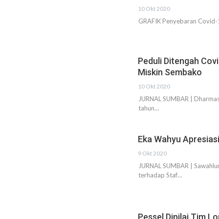
10 Okt 2020
GRAFIK Penyebaran Covid-1
Peduli Ditengah Cov
Miskin Sembako
10 Okt 2020
JURNAL SUMBAR | Dharmasray
tahun…
Eka Wahyu Apresiasi
9 Okt 2020
JURNAL SUMBAR | Sawahlunt
terhadap Staf…
Pessel Dinilai Tim