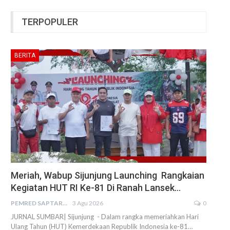
TERPOPULER
BERITA
Meriah, Wabup Sijunjung Launching Rangkaian
Kegiatan HUT RI Ke-81 Di Ranah Lansek…
PEMRED SAPTARIUS
3 Agu 2026
0
JURNAL SUMBAR| Sijunjung - Dalam rangka memeriahkan Hari
Ulang Tahun (HUT) Kemerdekaan Republik Indonesia ke-81…