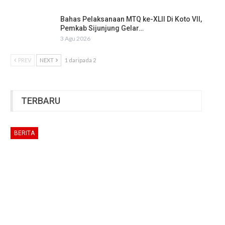
Bahas Pelaksanaan MTQ ke-XLII Di Koto VII,
Pemkab Sijunjung Gelar…
3 Agu 2026
PREV
NEXT
1 daripada 2
TERBARU
BERITA