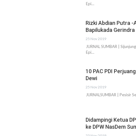
Epi…
Rizki Abdian Putra -
Bapilukada Gerindra 
25 Nov 2019
JURNAL SUMBAR | Sijunjung
Epi…
10 PAC PDI Perjuang
Dewi
25 Nov 2019
JURNALSUMBAR | Pesisir Sel
Didampingi Ketua DP
ke DPW NasDem Su
23 Nov 2019