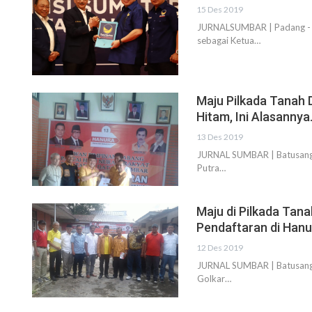
15 Des 2019
JURNALSUMBAR | Padang - D
sebagai Ketua…
Maju Pilkada Tanah 
Hitam, Ini Alasannya
13 Des 2019
JURNAL SUMBAR | Batusangk
Putra…
Maju di Pilkada Tan
Pendaftaran di Hanu
12 Des 2019
JURNAL SUMBAR | Batusangka
Golkar…