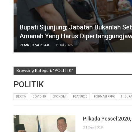
Bupati Sijunjung; Jabatan Bukanlah Se
Amanah Yang Harus Dipertanggungja
PEMRED SAPTARIUS
31 Jul 2026
Browsing Kategori: "POLITIK"
POLITIK
BERITA
COVID-19
EKONOMI
FEATURED
FORMASI PPPK
HIBUR
Pilkada Pessel 2020
21 Des 2019