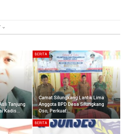
T
BERITA
Camat Silungkang Lantik Lima
Asli Tanjung
Anggota BPD Desa Silungkang
ai Kadis…
Oso, Perkuat…
BERITA