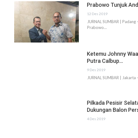
Prabowo Tunjuk And
12 Des 2019
JURNAL SUMBAR | Padang - G
Prabowo…
Ketemu Johnny Waas, 
Putra Calbup…
9 Des 2019
JURNAL SUMBAR | Jakarta - B
Pilkada Pesisir Sela
Dukungan Balon Per
4 Des 2019