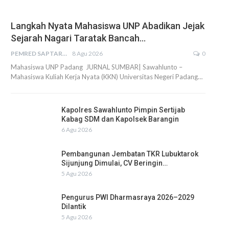
Langkah Nyata Mahasiswa UNP Abadikan Jejak
Sejarah Nagari Taratak Bancah…
PEMRED SAPTARIUS
8 Agu 2026
0
Mahasiswa UNP Padang JURNAL SUMBAR| Sawahlunto –
Mahasiswa Kuliah Kerja Nyata (KKN) Universitas Negeri Padang…
Kapolres Sawahlunto Pimpin Sertijab
Kabag SDM dan Kapolsek Barangin
6 Agu 2026
Pembangunan Jembatan TKR Lubuktarok
Sijunjung Dimulai, CV Beringin…
5 Agu 2026
Pengurus PWI Dharmasraya 2026–2029
Dilantik
5 Agu 2026