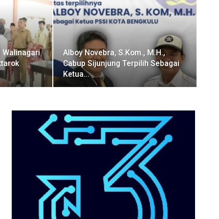
 Walinagari
Alboy Novebra, S.Kom., M.H.,
tarok
Cabup Sijunjung Terpilih Sebagai
Ketua…