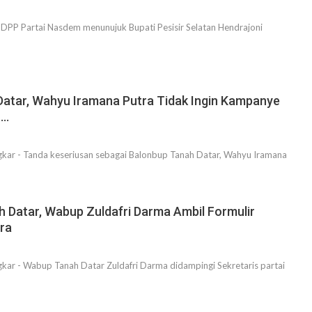
PP Partai Nasdem menunujuk Bupati Pesisir Selatan Hendrajoni
Datar, Wahyu Iramana Putra Tidak Ingin Kampanye
….
ar - Tanda keseriusan sebagai Balonbup Tanah Datar, Wahyu Iramana
ah Datar, Wabup Zuldafri Darma Ambil Formulir
ra
r - Wabup Tanah Datar Zuldafri Darma didampingi Sekretaris partai