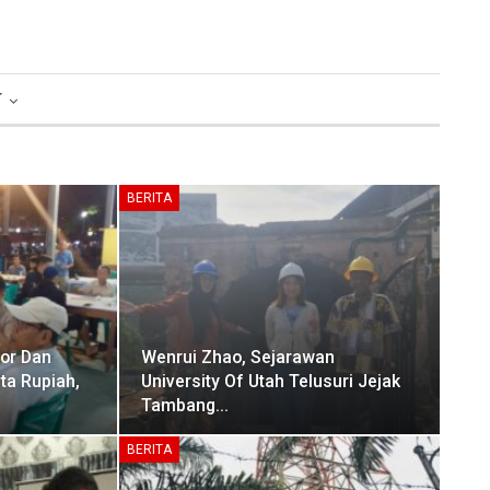
T
BERITA
or Dan
Wenrui Zhao, Sejarawan
ta Rupiah,
University Of Utah Telusuri Jejak
Tambang…
BERITA