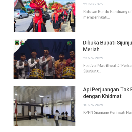
22 Des 2025
Ratusan Bundo Kanduang di 
memperingati…
Dibuka Bupati Sijunj
Meriah
23 Nov 2025
Festival Matrilineal Di Pe
Sijunjung…
Api Perjuangan Tak 
dengan Khidmat
10 Nov 2025
KPPN Sijunjung Peringati H
…