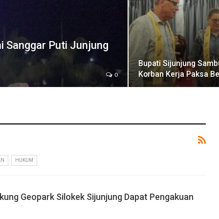
i Sanggar Puti Junjung
Bupati Sijunjung Samb
Korban Kerja Paksa Be
0
AN
HUKUM
ung Geopark Silokek Sijunjung Dapat Pengakuan