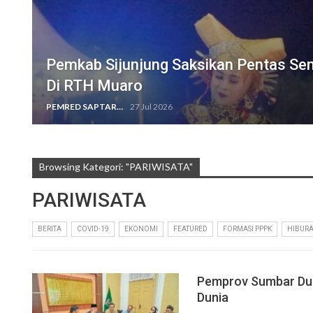
Pemkab Sijunjung Saksikan Pentas Sen
Di RTH Muaro
PEMRED SAPTARIUS
27 Jul 2026
Browsing Kategori: "PARIWISATA"
PARIWISATA
BERITA
COVID-19
EKONOMI
FEATURED
FORMASI PPPK
HIBUR
Pemprov Sumbar Duk
Dunia