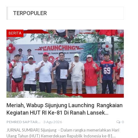
TERPOPULER
BERITA
Meriah, Wabup Sijunjung Launching Rangkaian
Kegiatan HUT RI Ke-81 Di Ranah Lansek…
PEMRED SAPTARIUS
3 Agu 2026
0
JURNAL SUMBAR| Sijunjung - Dalam rangka memeriahkan Hari
Ulang Tahun (HUT) Kemerdekaan Republik Indonesia ke-81…