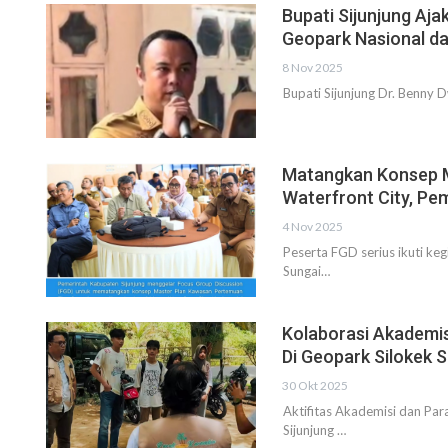
Bupati Sijunjung Aj
Geopark Nasional da
8 Nov 2025
Bupati Sijunjung Dr. Benny 
Matangkan Konsep M
Waterfront City, Pe
4 Nov 2025
Peserta FGD serius ikuti k
Sungai…
Kolaborasi Akademis
Di Geopark Silokek S
30 Okt 2025
Aktifitas Akademisi dan Pa
Sijunjung …