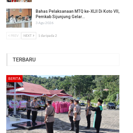
Bahas Pelaksanaan MTQ ke-XLII Di Koto VII,
Pemkab Sijunjung Gelar…
3 Agu 2026
PREV
NEXT
1 daripada 2
TERBARU
BERITA