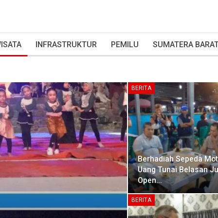
ISATA
INFRASTRUKTUR
PEMILU
SUMATERA BARA
BERITA
Berhadiah Sepeda Mot
Uang Tunai Belasan Ju
Open…
BERITA