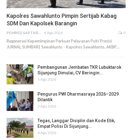
Kapolres Sawahlunto Pimpin Sertijab Kabag
SDM Dan Kapolsek Barangin
PEMRED SAPTARIUS
6 Agu 2026
0
Regenerasi Kepemimpinan Perkuat Pelayanan Polri Presisi
JURNAL SUMBAR| Sawahlunto - Kapolres Sawahlunto, AKBP…
Pembangunan Jembatan TKR Lubuktarok
Sijunjung Dimulai, CV Beringin…
5 Agu 2026
Pengurus PWI Dharmasraya 2026–2029
Dilantik
5 Agu 2026
Tegas, Langgar Disiplin dan Kode Etik,
Empat Polisi Di Sijunjung…
4 Agu 2026