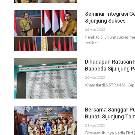
Seminar Integrasi G
Sijunjung Sukses
26 Agu 2025
Pemkab Sijunjung sukses me
terlihat…
Dihadapan Ratusan P
Bappeda Sijunjung 
26 Agu 2025
Khamsiardi,S.STP.,M.Si., K
Bersama Sanggar Pu
Bupati Sijunjung Ta
21 Agu 2025
Ditemani ibunya Nedia Fitri 