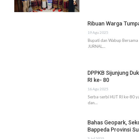
Ribuan Warga Tumpah
19 Agu 2025
Bupati dan Wabup Bersama R
JURNAL…
DPPKB Sijunjung Du
RI ke- 80
16 Agu 2025
Serba-serbi HUT RI ke-80 y
dan…
Bahas Geopark, Sek
Bappeda Provinsi S
3 Jul 2025