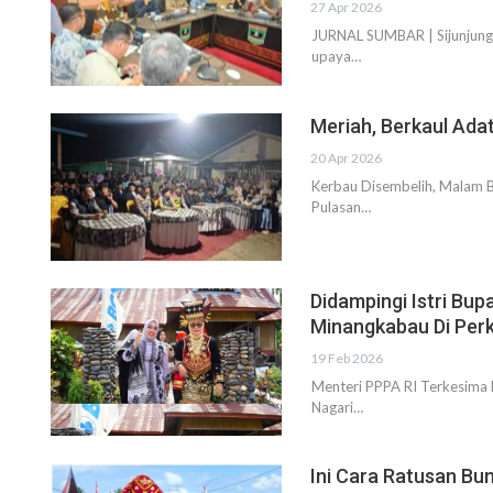
27 Apr 2026
JURNAL SUMBAR | Sijunjung
upaya…
Meriah, Berkaul Ada
20 Apr 2026
Kerbau Disembelih, Malam Ba
Pulasan…
Didampingi Istri Bup
Minangkabau Di Pe
19 Feb 2026
Menteri PPPA RI Terkesima
Nagari…
Ini Cara Ratusan Bun